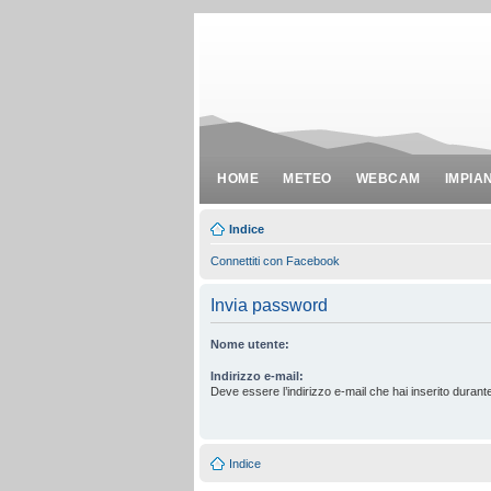
HOME
METEO
WEBCAM
IMPIA
Indice
Connettiti con Facebook
Invia password
Nome utente:
Indirizzo e-mail:
Deve essere l’indirizzo e-mail che hai inserito durante
Indice