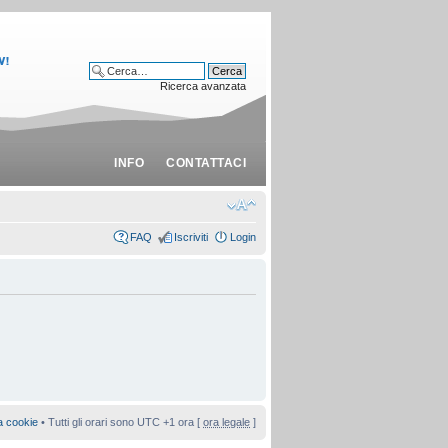
Ricerca avanzata
INFO
CONTATTACI
FAQ
Iscriviti
Login
a cookie
• Tutti gli orari sono UTC +1 ora [
ora legale
]