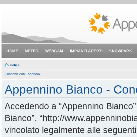
HOME
METEO
WEBCAM
IMPIANTI APERTI
SNOWPARK
Indice
Connettiti con Facebook
Appennino Bianco - Cond
Accedendo a “Appennino Bianco” (i
Bianco”, “http://www.appenninobian
vincolato legalmente alle seguenti