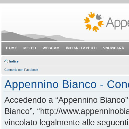
HOME
METEO
WEBCAM
IMPIANTI APERTI
SNOWPARK
Indice
Connettiti con Facebook
Appennino Bianco - Cond
Accedendo a “Appennino Bianco” (i
Bianco”, “http://www.appenninobian
vincolato legalmente alle seguenti