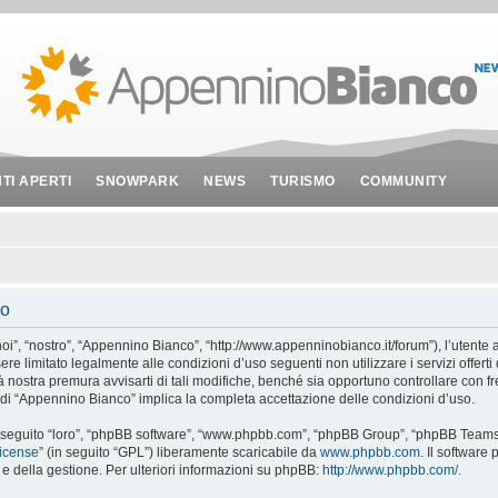
NTI APERTI
SNOWPARK
NEWS
TURISMO
COMMUNITY
so
”, “nostro”, “Appennino Bianco”, “http://www.appenninobianco.it/forum”), l’utente a
ere limitato legalmente alle condizioni d’uso seguenti non utilizzare i servizi offer
ostra premura avvisarti di tali modifiche, benché sia opportuno controllare con f
i di “Appennino Bianco” implica la completa accettazione delle condizioni d’uso.
 seguito “loro”, “phpBB software”, “www.phpbb.com”, “phpBB Group”, “phpBB Teams”
License
” (in seguito “GPL”) liberamente scaricabile da
www.phpbb.com
. Il software
 della gestione. Per ulteriori informazioni su phpBB:
http://www.phpbb.com/
.