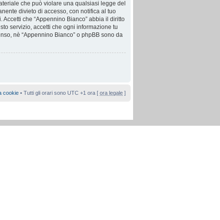
 materiale che può violare una qualsiasi legge del
nente divieto di accesso, con notifica al tuo
i. Accetti che “Appennino Bianco” abbia il diritto
to servizio, accetti che ogni informazione tu
nsenso, nè “Appennino Bianco” o phpBB sono da
a cookie
• Tutti gli orari sono UTC +1 ora [
ora legale
]