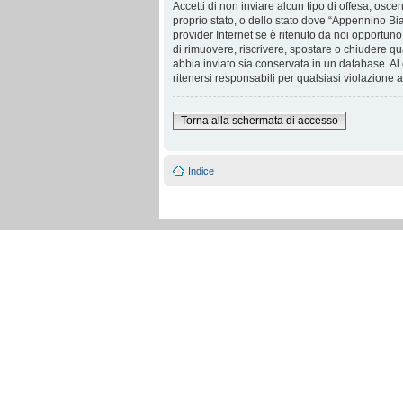
Accetti di non inviare alcun tipo di offesa, osce
proprio stato, o dello stato dove “Appennino Bia
provider Internet se è ritenuto da noi opportuno.
di rimuovere, riscrivere, spostare o chiudere q
abbia inviato sia conservata in un database. 
ritenersi responsabili per qualsiasi violazione
Torna alla schermata di accesso
Indice