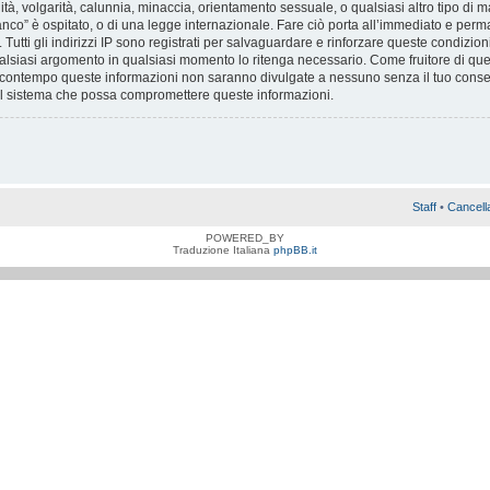
nità, volgarità, calunnia, minaccia, orientamento sessuale, o qualsiasi altro tipo di
nco” è ospitato, o di una legge internazionale. Fare ciò porta all’immediato e perma
 Tutti gli indirizzi IP sono registrati per salvaguardare e rinforzare queste condizion
ualsiasi argomento in qualsiasi momento lo ritenga necessario. Come fruitore di ques
Al contempo queste informazioni non saranno divulgate a nessuno senza il tuo co
 al sistema che possa compromettere queste informazioni.
Staff
•
Cancell
POWERED_BY
Traduzione Italiana
phpBB.it