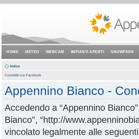
HOME
METEO
WEBCAM
IMPIANTI APERTI
SNOWPARK
Indice
Connettiti con Facebook
Appennino Bianco - Cond
Accedendo a “Appennino Bianco” (i
Bianco”, “http://www.appenninobian
vincolato legalmente alle seguenti