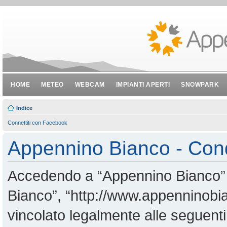
HOME
METEO
WEBCAM
IMPIANTI APERTI
SNOWPARK
Indice
Connettiti con Facebook
Appennino Bianco - Cond
Accedendo a “Appennino Bianco” (i
Bianco”, “http://www.appenninobian
vincolato legalmente alle seguenti