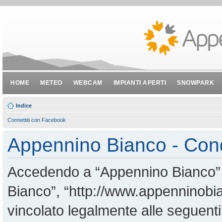
HOME
METEO
WEBCAM
IMPIANTI APERTI
SNOWPARK
Indice
Connettiti con Facebook
Appennino Bianco - Cond
Accedendo a “Appennino Bianco” (i
Bianco”, “http://www.appenninobian
vincolato legalmente alle seguenti