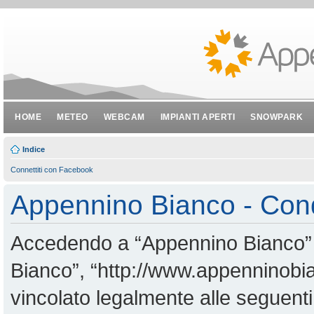
HOME
METEO
WEBCAM
IMPIANTI APERTI
SNOWPARK
Indice
Connettiti con Facebook
Appennino Bianco - Cond
Accedendo a “Appennino Bianco” (i
Bianco”, “http://www.appenninobian
vincolato legalmente alle seguenti