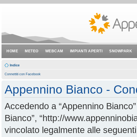
HOME
METEO
WEBCAM
IMPIANTI APERTI
SNOWPARK
Indice
Connettiti con Facebook
Appennino Bianco - Cond
Accedendo a “Appennino Bianco” (i
Bianco”, “http://www.appenninobian
vincolato legalmente alle seguenti