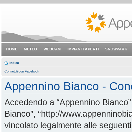
HOME
METEO
WEBCAM
IMPIANTI APERTI
SNOWPARK
Indice
Connettiti con Facebook
Appennino Bianco - Cond
Accedendo a “Appennino Bianco” (i
Bianco”, “http://www.appenninobian
vincolato legalmente alle seguenti