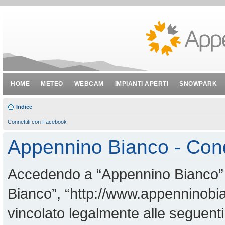
HOME
METEO
WEBCAM
IMPIANTI APERTI
SNOWPARK
Indice
Connettiti con Facebook
Appennino Bianco - Cond
Accedendo a “Appennino Bianco” (i
Bianco”, “http://www.appenninobian
vincolato legalmente alle seguenti