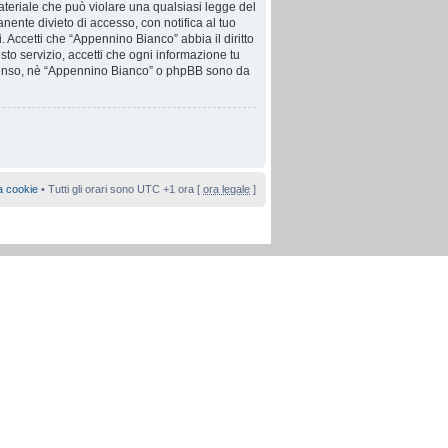
 materiale che può violare una qualsiasi legge del
nente divieto di accesso, con notifica al tuo
i. Accetti che “Appennino Bianco” abbia il diritto
to servizio, accetti che ogni informazione tu
nsenso, nè “Appennino Bianco” o phpBB sono da
a cookie
• Tutti gli orari sono UTC +1 ora [
ora legale
]