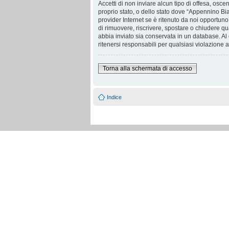
Accetti di non inviare alcun tipo di offesa, osce
proprio stato, o dello stato dove “Appennino Bia
provider Internet se è ritenuto da noi opportuno.
di rimuovere, riscrivere, spostare o chiudere q
abbia inviato sia conservata in un database. 
ritenersi responsabili per qualsiasi violazione
Torna alla schermata di accesso
Indice