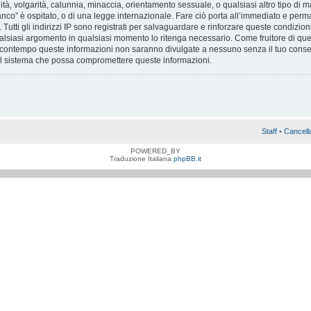
nità, volgarità, calunnia, minaccia, orientamento sessuale, o qualsiasi altro tipo di
nco” è ospitato, o di una legge internazionale. Fare ciò porta all’immediato e perma
 Tutti gli indirizzi IP sono registrati per salvaguardare e rinforzare queste condizion
ualsiasi argomento in qualsiasi momento lo ritenga necessario. Come fruitore di ques
Al contempo queste informazioni non saranno divulgate a nessuno senza il tuo co
 al sistema che possa compromettere queste informazioni.
Staff
•
Cancell
POWERED_BY
Traduzione Italiana
phpBB.it