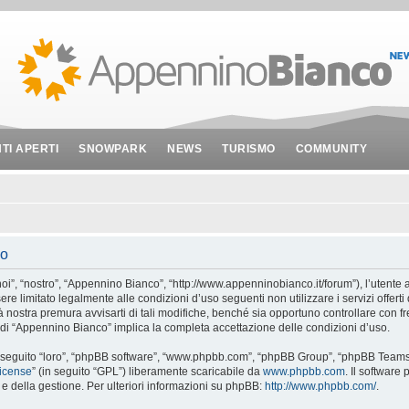
NTI APERTI
SNOWPARK
NEWS
TURISMO
COMMUNITY
so
”, “nostro”, “Appennino Bianco”, “http://www.appenninobianco.it/forum”), l’utente a
ere limitato legalmente alle condizioni d’uso seguenti non utilizzare i servizi offer
ostra premura avvisarti di tali modifiche, benché sia opportuno controllare con f
i di “Appennino Bianco” implica la completa accettazione delle condizioni d’uso.
 seguito “loro”, “phpBB software”, “www.phpbb.com”, “phpBB Group”, “phpBB Teams”
License
” (in seguito “GPL”) liberamente scaricabile da
www.phpbb.com
. Il software
 della gestione. Per ulteriori informazioni su phpBB:
http://www.phpbb.com/
.