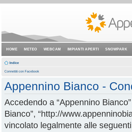
HOME
METEO
WEBCAM
IMPIANTI APERTI
SNOWPARK
Indice
Connettiti con Facebook
Appennino Bianco - Cond
Accedendo a “Appennino Bianco” (i
Bianco”, “http://www.appenninobian
vincolato legalmente alle seguenti