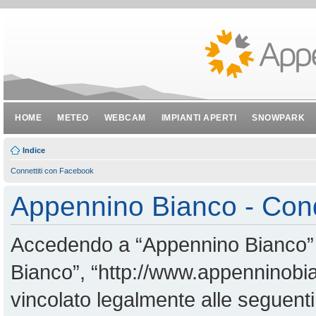
HOME
METEO
WEBCAM
IMPIANTI APERTI
SNOWPARK
Indice
Connettiti con Facebook
Appennino Bianco - Cond
Accedendo a “Appennino Bianco” (i
Bianco”, “http://www.appenninobian
vincolato legalmente alle seguenti