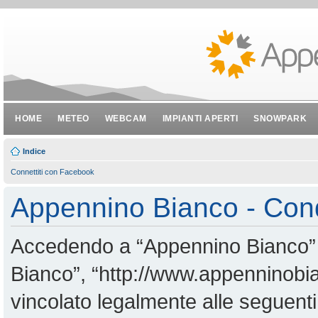
HOME
METEO
WEBCAM
IMPIANTI APERTI
SNOWPARK
Indice
Connettiti con Facebook
Appennino Bianco - Cond
Accedendo a “Appennino Bianco” (i
Bianco”, “http://www.appenninobian
vincolato legalmente alle seguenti