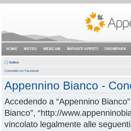
HOME
METEO
WEBCAM
IMPIANTI APERTI
SNOWPARK
Indice
Connettiti con Facebook
Appennino Bianco - Cond
Accedendo a “Appennino Bianco” (i
Bianco”, “http://www.appenninobian
vincolato legalmente alle seguenti