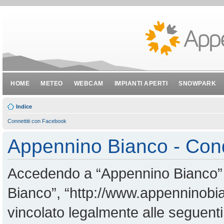
HOME
METEO
WEBCAM
IMPIANTI APERTI
SNOWPARK
Indice
Connettiti con Facebook
Appennino Bianco - Cond
Accedendo a “Appennino Bianco” (i
Bianco”, “http://www.appenninobian
vincolato legalmente alle seguenti