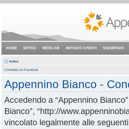
HOME
METEO
WEBCAM
IMPIANTI APERTI
SNOWPARK
Indice
Connettiti con Facebook
Appennino Bianco - Cond
Accedendo a “Appennino Bianco” (i
Bianco”, “http://www.appenninobian
vincolato legalmente alle seguenti