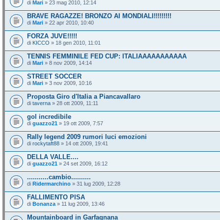
di
Mari
» 23 mag 2010, 12:14
BRAVE RAGAZZE! BRONZO AI MONDIALI!!!!!!!!!
di
Mari
» 22 apr 2010, 10:40
FORZA JUVE!!!!!
di
KICCO
» 18 gen 2010, 11:01
TENNIS FEMMINILE FED CUP: ITALIAAAAAAAAAAA
di
Mari
» 8 nov 2009, 14:14
STREET SOCCER
di
Mari
» 3 nov 2009, 10:16
Proposta Giro d'Italia a Piancavallaro
di
taverna
» 28 ott 2009, 11:11
gol incredibile
di
guazzo21
» 19 ott 2009, 7:57
Rally legend 2009 rumori luci emozioni
di
rockytaft88
» 14 ott 2009, 19:41
DELLA VALLE....
di
guazzo21
» 24 set 2009, 16:12
...........cambio..........
di
Ridermarchino
» 31 lug 2009, 12:28
FALLIMENTO PISA
di
Bonanza
» 11 lug 2009, 13:46
Mountainboard in Garfagnana