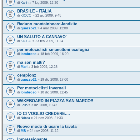
di
Karin
» 7 lug 2009, 12:30
BRASILE - ITALIA
di
KICCO
» 22 giu 2009, 9:45
Raduno montainboard-landkite
di
guazzo21
» 4 mar 2009, 12:00
UN SALUTO A CANNAVO'
di
KICCO
» 23 feb 2009, 11:24
per motociclisti smanettoni ecologici
di
lombroso
» 18 feb 2009, 16:20
ma son matti?
di
Mari
» 3 feb 2009, 12:28
cempionz
di
guazzo21
» 19 dic 2008, 17:00
Per motociclisti invernali
di
lombroso
» 10 dic 2008, 11:45
WAKEBOARD IN PIAZZA SAN MARCO!!
di
Lello
» 3 dic 2008, 19:43
IO CI VOGLIO CREDERE....
di
Ndrea
» 21 nov 2008, 21:33
Nuovo modo di usare la tavola
di
MB
» 24 nov 2008, 11:12
Impressionante..