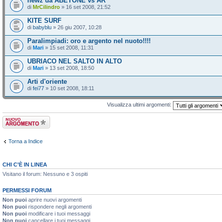
newz da ABETONE vs AR
di
MrCilindro
» 16 set 2008, 21:52
KITE SURF
di
babyblu
» 26 giu 2007, 10:28
Paralimpiadi: oro e argento nel nuoto!!!!
di
Mari
» 15 set 2008, 11:31
UBRIACO NEL SALTO IN ALTO
di
Mari
» 13 set 2008, 18:50
Arti d'oriente
di
fei77
» 10 set 2008, 18:11
Visualizza ultimi argomenti:
Scrivi un nuovo
argomento
Torna a Indice
CHI C’È IN LINEA
Visitano il forum: Nessuno e 3 ospiti
PERMESSI FORUM
Non puoi
aprire nuovi argomenti
Non puoi
rispondere negli argomenti
Non puoi
modificare i tuoi messaggi
Non puoi
cancellare i tuoi messaggi