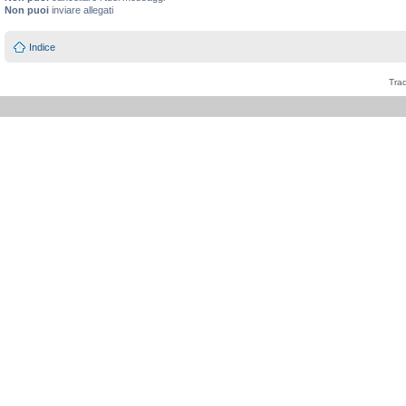
Non puoi
inviare allegati
Indice
Tra