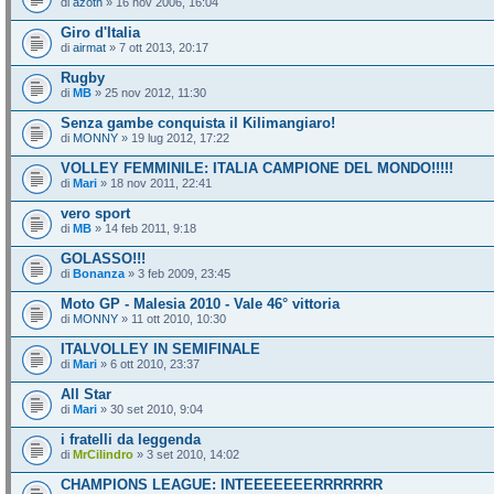
di
azoth
» 16 nov 2006, 16:04
Giro d'Italia
di
airmat
» 7 ott 2013, 20:17
Rugby
di
MB
» 25 nov 2012, 11:30
Senza gambe conquista il Kilimangiaro!
di
MONNY
» 19 lug 2012, 17:22
VOLLEY FEMMINILE: ITALIA CAMPIONE DEL MONDO!!!!!
di
Mari
» 18 nov 2011, 22:41
vero sport
di
MB
» 14 feb 2011, 9:18
GOLASSO!!!
di
Bonanza
» 3 feb 2009, 23:45
Moto GP - Malesia 2010 - Vale 46° vittoria
di
MONNY
» 11 ott 2010, 10:30
ITALVOLLEY IN SEMIFINALE
di
Mari
» 6 ott 2010, 23:37
All Star
di
Mari
» 30 set 2010, 9:04
i fratelli da leggenda
di
MrCilindro
» 3 set 2010, 14:02
CHAMPIONS LEAGUE: INTEEEEEEERRRRRRR