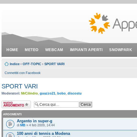
HOME
METEO
WEBCAM
IMPIANTI APERTI
SNOWPARK
Indice
‹
OFF-TOPIC
‹
SPORT VARI
Connettiti con Facebook
SPORT VARI
Moderatori:
MrCilindro
,
guazzo21
,
bobo
,
discostu
Scrivi un nuovo
argomento
ARGOMENTI
Argento in super-g
di
MB
» 4 feb 2009, 14:44
100 anni di tennis a Modena