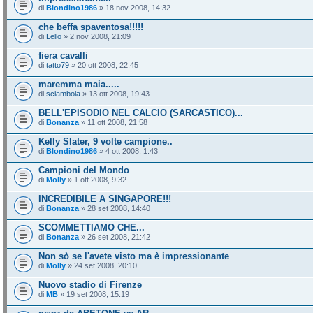
di
Blondino1986
» 18 nov 2008, 14:32
che beffa spaventosa!!!!!
di
Lello
» 2 nov 2008, 21:09
fiera cavalli
di
tatto79
» 20 ott 2008, 22:45
maremma maia.....
di
sciambola
» 13 ott 2008, 19:43
BELL'EPISODIO NEL CALCIO (SARCASTICO)...
di
Bonanza
» 11 ott 2008, 21:58
Kelly Slater, 9 volte campione..
di
Blondino1986
» 4 ott 2008, 1:43
Campioni del Mondo
di
Molly
» 1 ott 2008, 9:32
INCREDIBILE A SINGAPORE!!!
di
Bonanza
» 28 set 2008, 14:40
SCOMMETTIAMO CHE...
di
Bonanza
» 26 set 2008, 21:42
Non sò se l'avete visto ma è impressionante
di
Molly
» 24 set 2008, 20:10
Nuovo stadio di Firenze
di
MB
» 19 set 2008, 15:19