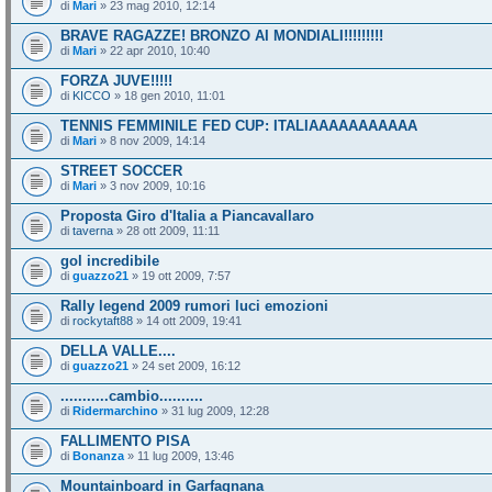
di
Mari
» 23 mag 2010, 12:14
BRAVE RAGAZZE! BRONZO AI MONDIALI!!!!!!!!!
di
Mari
» 22 apr 2010, 10:40
FORZA JUVE!!!!!
di
KICCO
» 18 gen 2010, 11:01
TENNIS FEMMINILE FED CUP: ITALIAAAAAAAAAAA
di
Mari
» 8 nov 2009, 14:14
STREET SOCCER
di
Mari
» 3 nov 2009, 10:16
Proposta Giro d'Italia a Piancavallaro
di
taverna
» 28 ott 2009, 11:11
gol incredibile
di
guazzo21
» 19 ott 2009, 7:57
Rally legend 2009 rumori luci emozioni
di
rockytaft88
» 14 ott 2009, 19:41
DELLA VALLE....
di
guazzo21
» 24 set 2009, 16:12
...........cambio..........
di
Ridermarchino
» 31 lug 2009, 12:28
FALLIMENTO PISA
di
Bonanza
» 11 lug 2009, 13:46
Mountainboard in Garfagnana