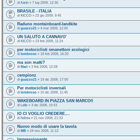
di
Karin
» 7 lug 2009, 12:30
BRASILE - ITALIA
di
KICCO
» 22 giu 2009, 9:45
Raduno montainboard-landkite
di
guazzo21
» 4 mar 2009, 12:00
UN SALUTO A CANNAVO'
di
KICCO
» 23 feb 2009, 11:24
per motociclisti smanettoni ecologici
di
lombroso
» 18 feb 2009, 16:20
ma son matti?
di
Mari
» 3 feb 2009, 12:28
cempionz
di
guazzo21
» 19 dic 2008, 17:00
Per motociclisti invernali
di
lombroso
» 10 dic 2008, 11:45
WAKEBOARD IN PIAZZA SAN MARCO!!
di
Lello
» 3 dic 2008, 19:43
IO CI VOGLIO CREDERE....
di
Ndrea
» 21 nov 2008, 21:33
Nuovo modo di usare la tavola
di
MB
» 24 nov 2008, 11:12
Impressionante..