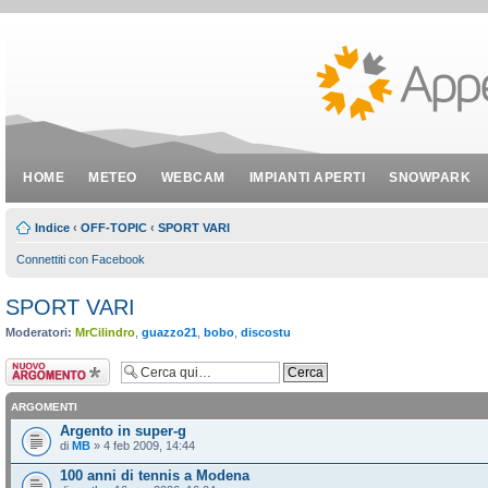
HOME
METEO
WEBCAM
IMPIANTI APERTI
SNOWPARK
Indice
‹
OFF-TOPIC
‹
SPORT VARI
Connettiti con Facebook
SPORT VARI
Moderatori:
MrCilindro
,
guazzo21
,
bobo
,
discostu
Scrivi un nuovo
argomento
ARGOMENTI
Argento in super-g
di
MB
» 4 feb 2009, 14:44
100 anni di tennis a Modena