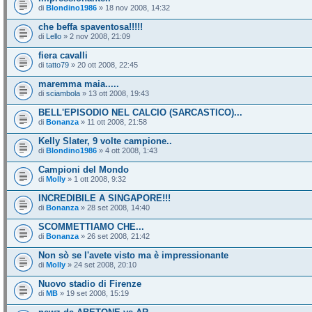
di
Blondino1986
» 18 nov 2008, 14:32
che beffa spaventosa!!!!!
di
Lello
» 2 nov 2008, 21:09
fiera cavalli
di
tatto79
» 20 ott 2008, 22:45
maremma maia.....
di
sciambola
» 13 ott 2008, 19:43
BELL'EPISODIO NEL CALCIO (SARCASTICO)...
di
Bonanza
» 11 ott 2008, 21:58
Kelly Slater, 9 volte campione..
di
Blondino1986
» 4 ott 2008, 1:43
Campioni del Mondo
di
Molly
» 1 ott 2008, 9:32
INCREDIBILE A SINGAPORE!!!
di
Bonanza
» 28 set 2008, 14:40
SCOMMETTIAMO CHE...
di
Bonanza
» 26 set 2008, 21:42
Non sò se l'avete visto ma è impressionante
di
Molly
» 24 set 2008, 20:10
Nuovo stadio di Firenze
di
MB
» 19 set 2008, 15:19