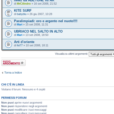
newz da ABETONE vs AR
di
MrCilindro
» 16 set 2008, 21:52
KITE SURF
di
babyblu
» 26 giu 2007, 10:28
Paralimpiadi: oro e argento nel nuoto!!!!
di
Mari
» 15 set 2008, 11:31
UBRIACO NEL SALTO IN ALTO
di
Mari
» 13 set 2008, 18:50
Arti d'oriente
di
fei77
» 10 set 2008, 18:11
Visualizza ultimi argomenti:
Scrivi un nuovo
argomento
Torna a Indice
CHI C’È IN LINEA
Visitano il forum: Nessuno e 4 ospiti
PERMESSI FORUM
Non puoi
aprire nuovi argomenti
Non puoi
rispondere negli argomenti
Non puoi
modificare i tuoi messaggi
Non puoi
cancellare i tuoi messaggi