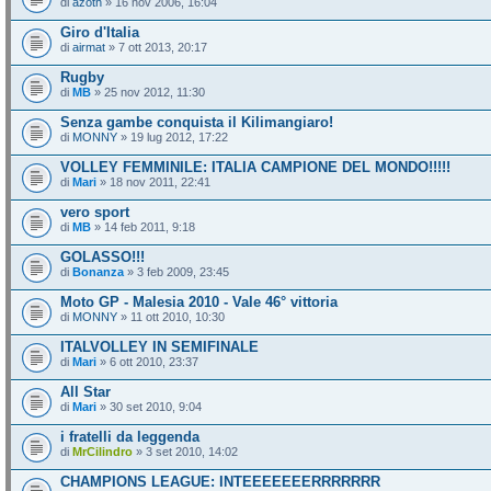
di
azoth
» 16 nov 2006, 16:04
Giro d'Italia
di
airmat
» 7 ott 2013, 20:17
Rugby
di
MB
» 25 nov 2012, 11:30
Senza gambe conquista il Kilimangiaro!
di
MONNY
» 19 lug 2012, 17:22
VOLLEY FEMMINILE: ITALIA CAMPIONE DEL MONDO!!!!!
di
Mari
» 18 nov 2011, 22:41
vero sport
di
MB
» 14 feb 2011, 9:18
GOLASSO!!!
di
Bonanza
» 3 feb 2009, 23:45
Moto GP - Malesia 2010 - Vale 46° vittoria
di
MONNY
» 11 ott 2010, 10:30
ITALVOLLEY IN SEMIFINALE
di
Mari
» 6 ott 2010, 23:37
All Star
di
Mari
» 30 set 2010, 9:04
i fratelli da leggenda
di
MrCilindro
» 3 set 2010, 14:02
CHAMPIONS LEAGUE: INTEEEEEEERRRRRRR