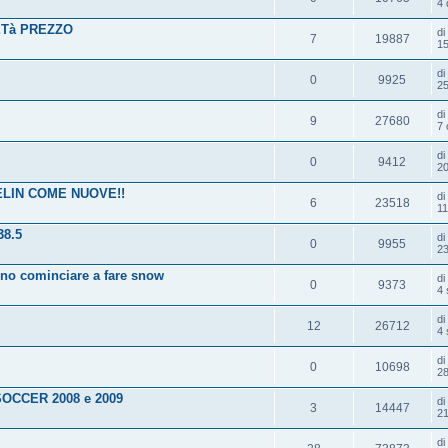
4 
Tà PREZZO
d
7
19887
15
d
0
9925
25
d
9
27680
7 
d
0
9412
20
LIN COME NUOVE!!
d
6
23518
11
38.5
d
0
9955
23
ono cominciare a fare snow
d
0
9373
4 
d
12
26712
4 
d
0
10698
28
CCER 2008 e 2009
d
3
14447
21
d