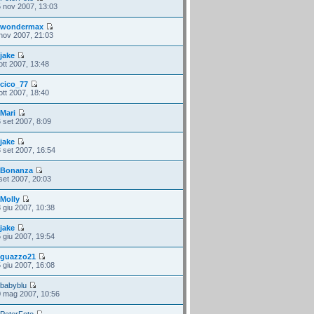
 nov 2007, 13:03
i
wondermax
nov 2007, 21:03
i
jake
ott 2007, 13:48
i
cico_77
ott 2007, 18:40
i
Mari
 set 2007, 8:09
i
jake
 set 2007, 16:54
i
Bonanza
set 2007, 20:03
i
Molly
 giu 2007, 10:38
i
jake
 giu 2007, 19:54
i
guazzo21
 giu 2007, 16:08
i
babyblu
 mag 2007, 10:56
i
PeterFoto