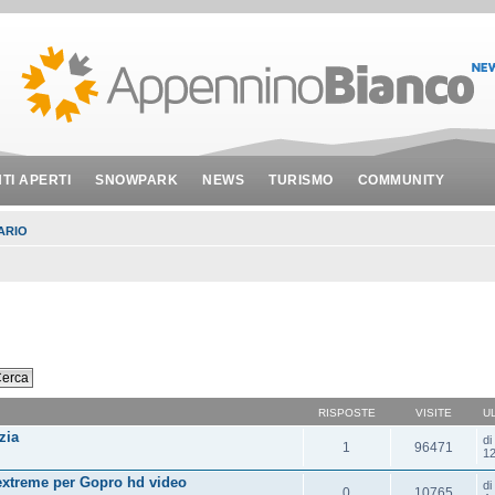
NTI APERTI
SNOWPARK
NEWS
TURISMO
COMMUNITY
ARIO
RISPOSTE
VISITE
U
zia
d
1
96471
12
extreme per Gopro hd video
d
0
10765