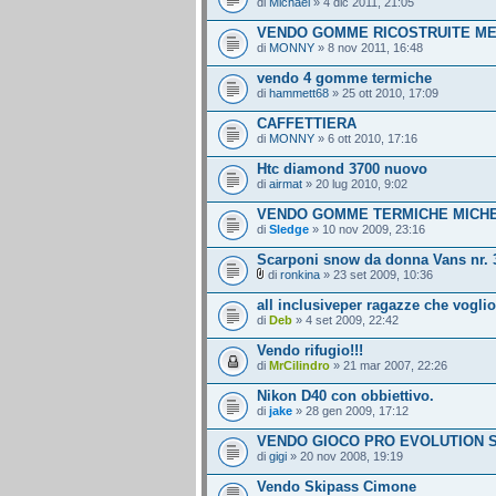
di
Michael
» 4 dic 2011, 21:05
VENDO GOMME RICOSTRUITE ME
di
MONNY
» 8 nov 2011, 16:48
vendo 4 gomme termiche
di
hammett68
» 25 ott 2010, 17:09
CAFFETTIERA
di
MONNY
» 6 ott 2010, 17:16
Htc diamond 3700 nuovo
di
airmat
» 20 lug 2010, 9:02
VENDO GOMME TERMICHE MICHE
di
Sledge
» 10 nov 2009, 23:16
Scarponi snow da donna Vans nr. 
di
ronkina
» 23 set 2009, 10:36
all inclusiveper ragazze che vogli
di
Deb
» 4 set 2009, 22:42
Vendo rifugio!!!
di
MrCilindro
» 21 mar 2007, 22:26
Nikon D40 con obbiettivo.
di
jake
» 28 gen 2009, 17:12
VENDO GIOCO PRO EVOLUTION SO
di
gigi
» 20 nov 2008, 19:19
Vendo Skipass Cimone