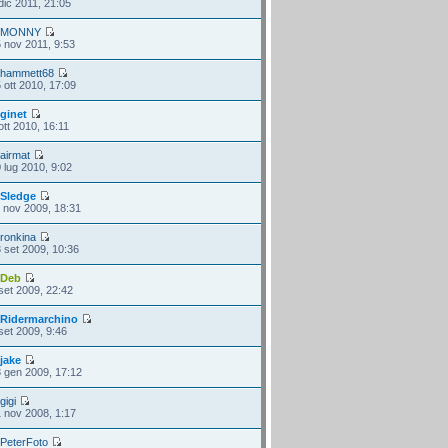
dic 2011, 21:05
i
MONNY
 nov 2011, 9:53
i
hammett68
 ott 2010, 17:09
i
ginet
ott 2010, 16:11
i
airmat
 lug 2010, 9:02
i
Sledge
 nov 2009, 18:31
i
ronkina
 set 2009, 10:36
i
Deb
set 2009, 22:42
i
Ridermarchino
set 2009, 9:46
i
jake
 gen 2009, 17:12
i
gigi
 nov 2008, 1:17
i
PeterFoto