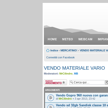
HOME
METEO
WEBCAM
IMPIA
Indice
‹
MERCATINO!
‹
VENDO MATERIALE V
Connettiti con Facebook
VENDO MATERIALE VARIO
Moderatori:
MrCilindro
,
MB
Scrivi un nuovo
argomento
ARGOMENTI
Vendo Gopro 960 nuova con garan
di
MrCilindro
» 3 apr 2013, 23:42
Vendo sd 32gb Sandisk classe 10 