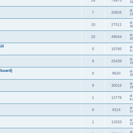
28
73873
31
d
7
20826
23
d
10
27511
30
d
20
49044
20
ll
d
0
10785
9 
d
9
25439
15
gboard)
d
0
9620
25
d
9
30016
18
d
1
12778
8 
d
0
9314
3 
d
1
13333
21
d