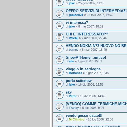
di
jake
» 25 gen 2007, 11:19
OFFRO SERVIZI DI INTERMEDIAZ
di
guazzo21
» 22 mar 2007, 16:32
vi interessa?
di
jake
» 8 mar 2007, 18:32
CHI E' INTERESSATO??
di
Vale46
» 7 mar 2007, 22:44
VENDO NOKIA N73 NUOVO NO BR
di
barney
» 8 mar 2007, 18:49
SnowATHome...mitico!
di
alle
» 7 gen 2007, 15:01
viaggio in sardegna
di
Bonanza
» 3 gen 2007, 0:38
porta sci/snow
di
jake
» 16 dic 2006, 12:58
sky
di
Peter
» 13 dic 2006, 14:48
[VENDO] GOMME TERMICHE MICH
di
Francy
» 5 dic 2006, 9:26
vendo gesso usato!!!
di
MrCilindro
» 10 lug 2006, 22:06