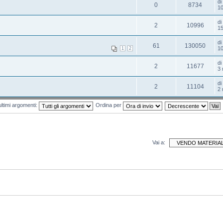
di
0
8734
10
d
2
10996
15
di
61
130050
10
1
2
d
2
11677
3 
d
2
11104
2 
ultimi argomenti:
Ordina per
Vai a: