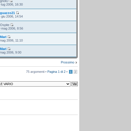
 gnolO
 lug 2006, 16:30
i
guazzo21
 giu 2006, 14:54
 Ospite
 mag 2006, 8:56
i
Mari
mag 2006, 11:10
i
Mari
mag 2006, 9:00
Prossimo
75 argomenti •
Pagina
1
di
2
•
1
2