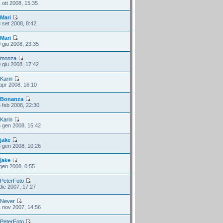
 ott 2008, 15:35
i
Mari
 set 2008, 8:42
i
Mari
 giu 2008, 23:35
i
monza
 giu 2008, 17:42
i
Karin
apr 2008, 16:10
i
Bonanza
 feb 2008, 22:30
i
Karin
 gen 2008, 15:42
i
jake
 gen 2008, 10:26
i
jake
gen 2008, 0:55
i
PeterFoto
dic 2007, 17:27
i
Never
 nov 2007, 14:56
i
PeterFoto