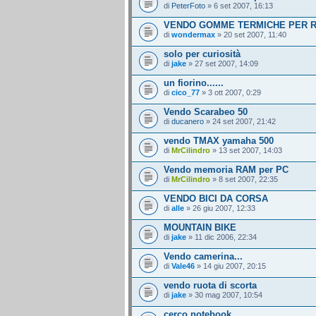
di
PeterFoto
» 6 set 2007, 16:13
VENDO GOMME TERMICHE PER R
di
wondermax
» 20 set 2007, 11:40
solo per curiosità
di
jake
» 27 set 2007, 14:09
un fiorino......
di
cico_77
» 3 ott 2007, 0:29
Vendo Scarabeo 50
di
ducanero
» 24 set 2007, 21:42
vendo TMAX yamaha 500
di
MrCilindro
» 13 set 2007, 14:03
Vendo memoria RAM per PC
di
MrCilindro
» 8 set 2007, 22:35
VENDO BICI DA CORSA
di
alle
» 26 giu 2007, 12:33
MOUNTAIN BIKE
di
jake
» 11 dic 2006, 22:34
Vendo camerina...
di
Vale46
» 14 giu 2007, 20:15
vendo ruota di scorta
di
jake
» 30 mag 2007, 10:54
cerco notebook