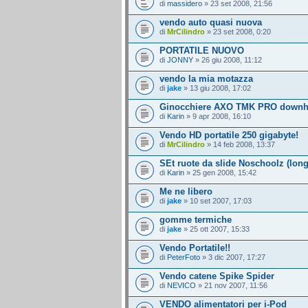
di
massidero
» 23 set 2008, 21:56
vendo auto quasi nuova
di
MrCilindro
» 23 set 2008, 0:20
PORTATILE NUOVO
di
JONNY
» 26 giu 2008, 11:12
vendo la mia motazza
di
jake
» 13 giu 2008, 17:02
Ginocchiere AXO TMK PRO downhi
di
Karin
» 9 apr 2008, 16:10
Vendo HD portatile 250 gigabyte!
di
MrCilindro
» 14 feb 2008, 13:37
SEt ruote da slide Noschoolz (lon
di
Karin
» 25 gen 2008, 15:42
Me ne libero
di
jake
» 10 set 2007, 17:03
gomme termiche
di
jake
» 25 ott 2007, 15:33
Vendo Portatile!!
di
PeterFoto
» 3 dic 2007, 17:27
Vendo catene Spike Spider
di
NEVICO
» 21 nov 2007, 11:56
VENDO alimentatori per i-Pod