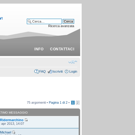
Ricerca avanzata
INFO
CONTATTACI
FAQ
Iscriviti
Login
75 argomenti •
Pagina
1
di
2
•
1
2
LTIMO MESSAGGIO
i
Ridermarchino
 apr 2013, 14:07
i
Michael