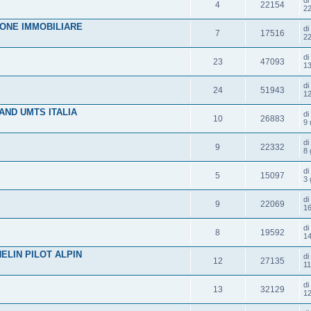
4
22154
22
IONE IMMOBILIARE
d
7
17516
22
d
23
47093
13
d
24
51943
12
AND UMTS ITALIA
d
10
26883
9 
di
9
22332
8 
d
5
15097
3 
d
9
22069
16
d
8
19592
14
ELIN PILOT ALPIN
d
12
27135
11
d
13
32129
12