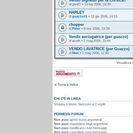
Vendo biglietto per la Corsica!!
di gnolO » 10 lug 2006, 16:30
HARLEY
di
guazzo21
» 15 giu 2006, 14:53
chopper
di
Peter
» 8 nov 2005, 19:39
Vendo asciugatrice (per guazzo)
di
azoth
» 2 mag 2006, 10:44
VENDO LAVATRICE (per Guazzo)
di
Mari
» 1 mag 2006, 11:30
Visualizza 
Scrivi un nuovo
argomento
Torna a Indice
CHI C’È IN LINEA
Visitano il forum: Nessuno e 2 ospiti
PERMESSI FORUM
Non puoi
aprire nuovi argomenti
Non puoi
rispondere negli argomenti
Non puoi
modificare i tuoi messaggi
Non puoi
cancellare i tuoi messaggi