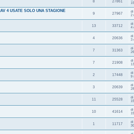
8
27861
15
AV 4 USATE SOLO UNA STAGIONE
d
9
27967
2 
d
13
33712
4 
d
4
20636
3 
d
7
31363
26
d
7
21908
13
d
2
17448
9 
d
3
20639
28
d
11
25528
15
d
10
41614
15
d
1
11717
30
d