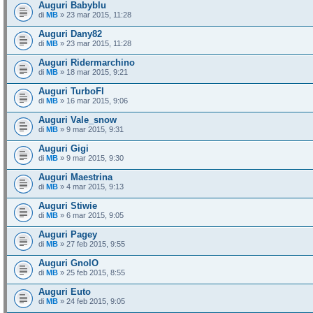
Auguri Babyblu
di
MB
» 23 mar 2015, 11:28
Auguri Dany82
di
MB
» 23 mar 2015, 11:28
Auguri Ridermarchino
di
MB
» 18 mar 2015, 9:21
Auguri TurboFl
di
MB
» 16 mar 2015, 9:06
Auguri Vale_snow
di
MB
» 9 mar 2015, 9:31
Auguri Gigi
di
MB
» 9 mar 2015, 9:30
Auguri Maestrina
di
MB
» 4 mar 2015, 9:13
Auguri Stiwie
di
MB
» 6 mar 2015, 9:05
Auguri Pagey
di
MB
» 27 feb 2015, 9:55
Auguri GnolO
di
MB
» 25 feb 2015, 8:55
Auguri Euto
di
MB
» 24 feb 2015, 9:05