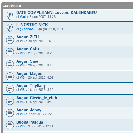
ARGOMENTI
DATE COMPLEANNI...ovvero KALENDABFU
di
Mari
» 8 gen 2007, 14:26
IL VOSTRO NICK
di
guazzo21
» 30 giu 2008, 16:41
Auguri ZIZU
di
MB
» 30 apr 2015, 16:32
Auguri Colla
di
MB
» 27 apr 2015, 8:23
Auguri Sise
di
MB
» 20 apr 2015, 8:10
Auguri Magoo
di
MB
» 20 apr 2015, 8:09
Auguri Thyffany
di
MB
» 16 apr 2015, 8:10
Auguri Ciccio_le_club
di
MB
» 15 apr 2015, 8:15
Auguri Jonny
di
MB
» 7 apr 2015, 8:22
Buona Pasqua
di
MB
» 3 apr 2015, 12:11