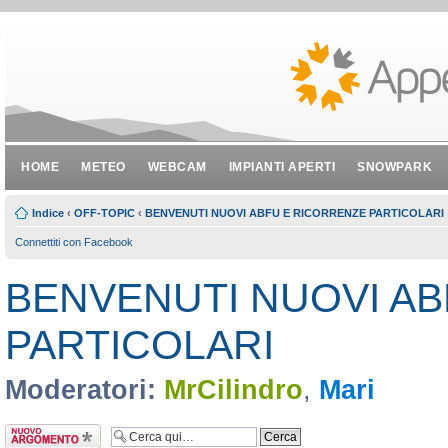
HOME
METEO
WEBCAM
IMPIANTI APERTI
SNOWPARK
Indice
‹
OFF-TOPIC
‹
BENVENUTI NUOVI ABFU E RICORRENZE PARTICOLARI
Connettiti con Facebook
BENVENUTI NUOVI A
PARTICOLARI
Moderatori:
MrCilindro
,
Mari
Scrivi un nuovo
argomento