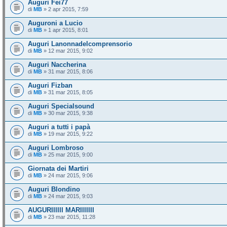
Auguri Fei77
di
MB
» 2 apr 2015, 7:59
Auguroni a Lucio
di
MB
» 1 apr 2015, 8:01
Auguri Lanonnadelcomprensorio
di
MB
» 12 mar 2015, 9:02
Auguri Naccherina
di
MB
» 31 mar 2015, 8:06
Auguri Fizban
di
MB
» 31 mar 2015, 8:05
Auguri Specialsound
di
MB
» 30 mar 2015, 9:38
Auguri a tutti i papà
di
MB
» 19 mar 2015, 9:22
Auguri Lombroso
di
MB
» 25 mar 2015, 9:00
Giornata dei Martiri
di
MB
» 24 mar 2015, 9:06
Auguri Blondino
di
MB
» 24 mar 2015, 9:03
AUGURIIIIII MARIIIIIII
di
MB
» 23 mar 2015, 11:28