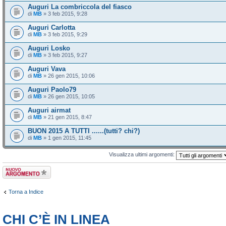
Auguri La combriccola del fiasco
di
MB
» 3 feb 2015, 9:28
Auguri Carlotta
di
MB
» 3 feb 2015, 9:29
Auguri Losko
di
MB
» 3 feb 2015, 9:27
Auguri Vava
di
MB
» 26 gen 2015, 10:06
Auguri Paolo79
di
MB
» 26 gen 2015, 10:05
Auguri airmat
di
MB
» 21 gen 2015, 8:47
BUON 2015 A TUTTI ......(tutti? chi?)
di
MB
» 1 gen 2015, 11:45
Visualizza ultimi argomenti:
Scrivi un nuovo
argomento
Torna a Indice
CHI C’È IN LINEA