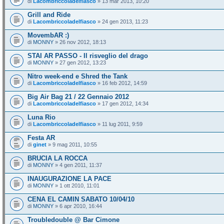
di
Lacombriccoladelfiasco
» 13 mar 2013, 10:20
Grill and Ride
di
Lacombriccoladelfiasco
» 24 gen 2013, 11:23
MovembAR :)
di
MONNY
» 26 nov 2012, 18:13
STAI AR PASSO - Il risveglio del drago
di
MONNY
» 27 gen 2012, 13:23
Nitro week-end e Shred the Tank
di
Lacombriccoladelfiasco
» 16 feb 2012, 14:59
Big Air Bag 21 / 22 Gennaio 2012
di
Lacombriccoladelfiasco
» 17 gen 2012, 14:34
Luna Rio
di
Lacombriccoladelfiasco
» 11 lug 2011, 9:59
Festa AR
di
ginet
» 9 mag 2011, 10:55
BRUCIA LA ROCCA
di
MONNY
» 4 gen 2011, 11:37
INAUGURAZIONE LA PACE
di
MONNY
» 1 ott 2010, 11:01
CENA EL CAMIN SABATO 10/04/10
di
MONNY
» 6 apr 2010, 16:44
Troubledouble @ Bar Cimone