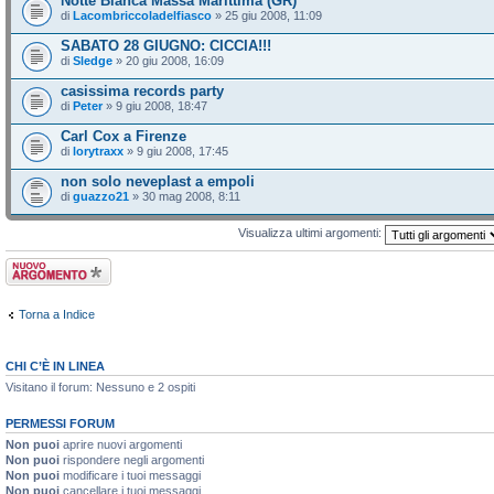
Notte Bianca Massa Marittima (GR)
di
Lacombriccoladelfiasco
» 25 giu 2008, 11:09
SABATO 28 GIUGNO: CICCIA!!!
di
Sledge
» 20 giu 2008, 16:09
casissima records party
di
Peter
» 9 giu 2008, 18:47
Carl Cox a Firenze
di
lorytraxx
» 9 giu 2008, 17:45
non solo neveplast a empoli
di
guazzo21
» 30 mag 2008, 8:11
Visualizza ultimi argomenti:
Scrivi un nuovo
argomento
Torna a Indice
CHI C’È IN LINEA
Visitano il forum: Nessuno e 2 ospiti
PERMESSI FORUM
Non puoi
aprire nuovi argomenti
Non puoi
rispondere negli argomenti
Non puoi
modificare i tuoi messaggi
Non puoi
cancellare i tuoi messaggi