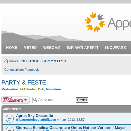
HOME
METEO
WEBCAM
IMPIANTI APERTI
SNOWPARK
Indice
‹
OFF-TOPIC
‹
PARTY & FESTE
Connettiti con Facebook
PARTY & FESTE
Moderatori:
MrCilindro
,
Deb
,
Maestrina
Scrivi un nuovo
argomento
ARGOMENTI
Apres Sky Ossarotte
di
Lacombriccoladelfiasco
» 4 apr 2013, 13:57
Giornata Benefica Ossarotte e Onlus Noi per Voi per il Mayer