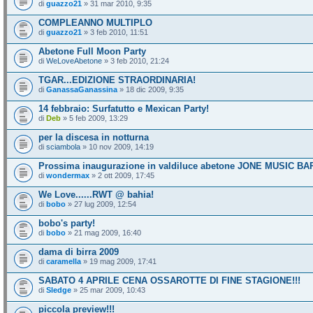
di
guazzo21
» 31 mar 2010, 9:35
COMPLEANNO MULTIPLO
di
guazzo21
» 3 feb 2010, 11:51
Abetone Full Moon Party
di
WeLoveAbetone
» 3 feb 2010, 21:24
TGAR...EDIZIONE STRAORDINARIA!
di
GanassaGanassina
» 18 dic 2009, 9:35
14 febbraio: Surfatutto e Mexican Party!
di
Deb
» 5 feb 2009, 13:29
per la discesa in notturna
di
sciambola
» 10 nov 2009, 14:19
Prossima inaugurazione in valdiluce abetone JONE MUSIC BA
di
wondermax
» 2 ott 2009, 17:45
We Love......RWT @ bahia!
di
bobo
» 27 lug 2009, 12:54
bobo's party!
di
bobo
» 21 mag 2009, 16:40
dama di birra 2009
di
caramella
» 19 mag 2009, 17:41
SABATO 4 APRILE CENA OSSAROTTE DI FINE STAGIONE!!!
di
Sledge
» 25 mar 2009, 10:43
piccola preview!!!