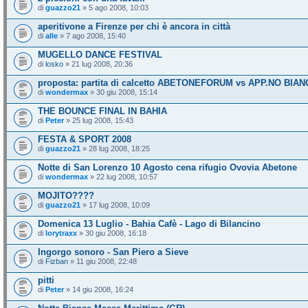
di
guazzo21
» 5 ago 2008, 10:03
aperitivone a Firenze per chi è ancora in città
di
alle
» 7 ago 2008, 15:40
MUGELLO DANCE FESTIVAL
di
losko
» 21 lug 2008, 20:36
proposta: partita di calcetto ABETONEFORUM vs APP.NO BIA
di
wondermax
» 30 giu 2008, 15:14
THE BOUNCE FINAL IN BAHIA
di
Peter
» 25 lug 2008, 15:43
FESTA & SPORT 2008
di
guazzo21
» 28 lug 2008, 18:25
Notte di San Lorenzo 10 Agosto cena rifugio Ovovia Abetone
di
wondermax
» 22 lug 2008, 10:57
MOJITO????
di
guazzo21
» 17 lug 2008, 10:09
Domenica 13 Luglio - Bahia Cafè - Lago di Bilancino
di
lorytraxx
» 30 giu 2008, 16:18
Ingorgo sonoro - San Piero a Sieve
di
Fizban
» 11 giu 2008, 22:48
pitti
di
Peter
» 14 giu 2008, 16:24