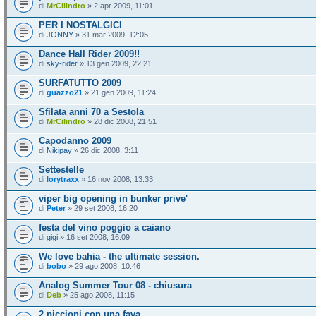
di
MrCilindro
» 2 apr 2009, 11:01
PER I NOSTALGICI
di
JONNY
» 31 mar 2009, 12:05
Dance Hall Rider 2009!!
di
sky-rider
» 13 gen 2009, 22:21
SURFATUTTO 2009
di
guazzo21
» 21 gen 2009, 11:24
Sfilata anni 70 a Sestola
di
MrCilindro
» 28 dic 2008, 21:51
Capodanno 2009
di
Nikipay
» 26 dic 2008, 3:11
Settestelle
di
lorytraxx
» 16 nov 2008, 13:33
viper big opening in bunker prive'
di
Peter
» 29 set 2008, 16:20
festa del vino poggio a caiano
di
gigi
» 16 set 2008, 16:09
We love bahia - the ultimate session.
di
bobo
» 29 ago 2008, 10:46
Analog Summer Tour 08 - chiusura
di
Deb
» 25 ago 2008, 11:15
2 piccioni con una fava...