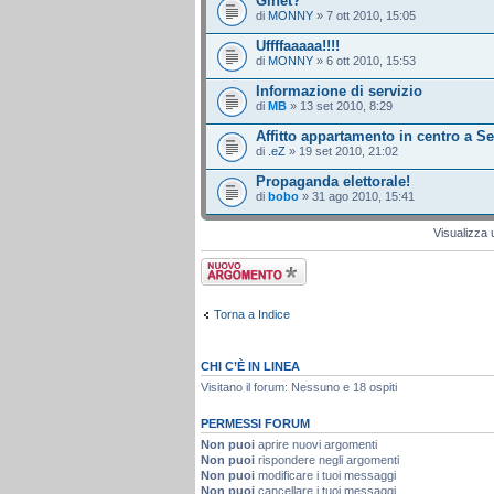
Ginet?
di
MONNY
» 7 ott 2010, 15:05
Uffffaaaaa!!!!
di
MONNY
» 6 ott 2010, 15:53
Informazione di servizio
di
MB
» 13 set 2010, 8:29
Affitto appartamento in centro a Se
di
.eZ
» 19 set 2010, 21:02
Propaganda elettorale!
di
bobo
» 31 ago 2010, 15:41
Visualizza 
Scrivi un nuovo
argomento
Torna a Indice
CHI C’È IN LINEA
Visitano il forum: Nessuno e 18 ospiti
PERMESSI FORUM
Non puoi
aprire nuovi argomenti
Non puoi
rispondere negli argomenti
Non puoi
modificare i tuoi messaggi
Non puoi
cancellare i tuoi messaggi