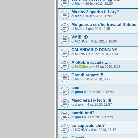
di
Mari
» 28 feb 2011, 22:28
Ma dov'è sparito il Lory?
di
Mari
» 16 feb 2011, 12:01
Mo guarda cos'ho trovato! Il Bobo..
di
Mari
» 8 gen 2011, 9:35
VM!!!! :D
di
MONNY
» 3 dic 2010, 10:00
CALENDARIO DONNINE
di
MONNY
» 27 ott 2010, 17:34
A ottobre accade......
di
MrCilindro
» 26 ott 2010, 9:28
Grandi ragazzi!!!
di
Mari
» 20 ott 2010, 8:47
ciao
di
ginet
» 13 ott 2010, 12:43
Maschera Hi-Tech !!!!
di drake » 4 ott 2010, 11:57
spariti tutti?
di
ginet
» 3 set 2010, 12:28
Lo sapevate che?
di
MONNY
» 6 ott 2010, 16:17