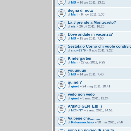
di
MB
» 16 giu 2011, 13:11
degna di nota
di
Mari
» 9 nov 2011, 1:33
La 3 prende a Montecreto?
di
elis
» 26 ott 2011, 16:26
Dove andate in vacanza?
di
MB
» 15 giu 2011, 7:50
Sestola o Corno chi vuole condivid
di
snow1979
» 9 ago 2011, 9:22
Kindergarten
di
Mari
» 27 giu 2011, 9:25
youuuuuu
di
MB
» 14 giu 2011, 7:40
quindi?
di
ginet
» 24 mag 2011, 10:41
vedo non vedo
di
ginet
» 3 mag 2011, 12:24
ANIMO GENTE!!! :)
di
MONNY
» 2 mag 2011, 14:51
Va bene che.........
di
Ridermarchino
» 30 mar 2011, 9:56
sono un povero di spirito