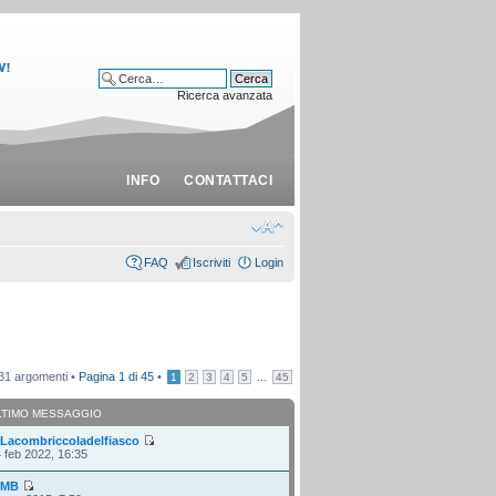
Ricerca avanzata
INFO
CONTATTACI
FAQ
Iscriviti
Login
31 argomenti •
Pagina
1
di
45
•
...
1
2
3
4
5
45
LTIMO MESSAGGIO
i
Lacombriccoladelfiasco
 feb 2022, 16:35
i
MB