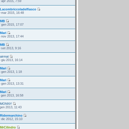
 apr 2015, 7:59
i
Lacombriccoladelfiasco
 mar 2015, 16:48
i
MB
 gen 2015, 17:07
i
Mari
 nov 2013, 17:44
i
MB
 set 2013, 9:16
i
airmat
 giu 2013, 16:14
i
Mari
 gen 2013, 1:18
i
Mari
 gen 2013, 13:31
i
Mari
 gen 2013, 16:58
i
MONNY
gen 2013, 11:43
i
Ridermarchino
 dic 2012, 15:10
i
MrCilindro