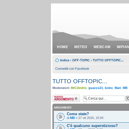
HOME
METEO
WEBCAM
IMPIA
Indice
‹
OFF-TOPIC
‹
TUTTO OFFTOPIC...
Connettiti con Facebook
TUTTO OFFTOPIC...
Moderatori:
MrCilindro
,
guazzo21
,
bobo
,
Mari
,
MB
Scrivi un nuovo
argomento
ARGOMENTI
Come state?
di
MB
» 27 ott 2020, 15:04
C'è qualcuno superstizioso?