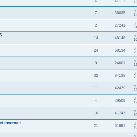
2
27777
12
d
7
36035
1 
d
2
27241
31
S
d
14
48148
10
d
24
68134
25
d
0
24601
12
d
32
84138
25
d
11
42479
24
d
4
29509
12
d
10
41747
30
ci invernali
d
21
61991
18
d