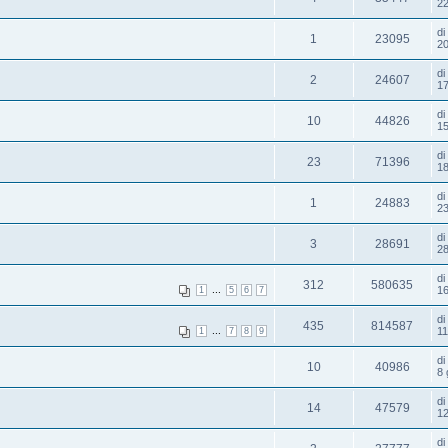
22
d
1
23095
20
d
2
24607
17
d
10
44826
15
d
23
71396
18
d
1
24883
23
d
3
28691
28
d
312
580635
...
16
1
5
6
7
d
435
814587
...
11
1
7
8
9
d
10
40986
8 
d
14
47579
12
d