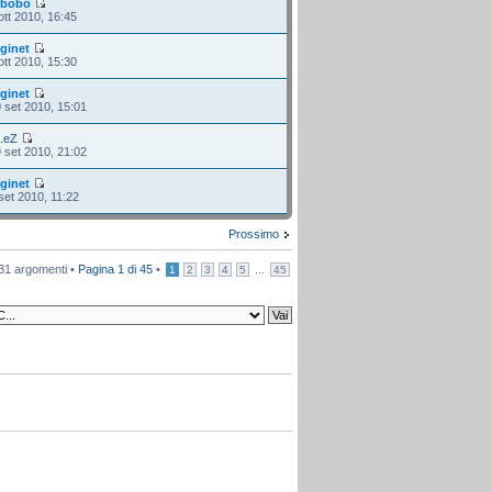
i
bobo
ott 2010, 16:45
i
ginet
ott 2010, 15:30
i
ginet
 set 2010, 15:01
i
.eZ
 set 2010, 21:02
i
ginet
set 2010, 11:22
Prossimo
31 argomenti •
Pagina
1
di
45
•
...
1
2
3
4
5
45