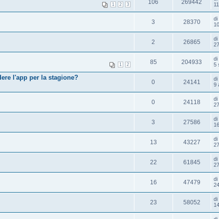
106
269442
11
1
2
3
d
3
28370
10
d
2
26865
27
d
85
204933
5 
1
2
ere l'app per la stagione?
d
0
24141
9 
d
0
24118
27
d
3
27586
16
d
13
43227
27
d
22
61845
27
d
16
47479
24
d
23
58052
14
d