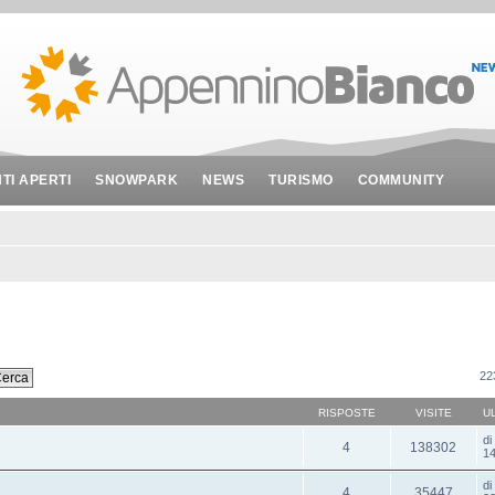
NTI APERTI
SNOWPARK
NEWS
TURISMO
COMMUNITY
22
RISPOSTE
VISITE
U
d
4
138302
14
d
4
35447