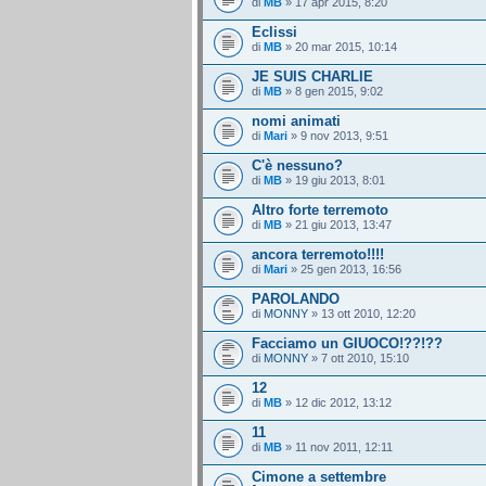
di
MB
» 17 apr 2015, 8:20
Eclissi
di
MB
» 20 mar 2015, 10:14
JE SUIS CHARLIE
di
MB
» 8 gen 2015, 9:02
nomi animati
di
Mari
» 9 nov 2013, 9:51
C'è nessuno?
di
MB
» 19 giu 2013, 8:01
Altro forte terremoto
di
MB
» 21 giu 2013, 13:47
ancora terremoto!!!!
di
Mari
» 25 gen 2013, 16:56
PAROLANDO
di
MONNY
» 13 ott 2010, 12:20
Facciamo un GIUOCO!??!??
di
MONNY
» 7 ott 2010, 15:10
12
di
MB
» 12 dic 2012, 13:12
11
di
MB
» 11 nov 2011, 12:11
Cimone a settembre