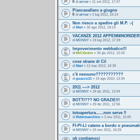
di
airmat
» 11 set 2012, 17:47
Piancavallaro a giugno
di
airmat
» 2 lug 2012, 15:14
Non riesco a spedire gli M.P. :-(
di
Mari
» 30 ago 2012, 19:14
VACANZE 2012 APPENNINORIDER
di
MONNY
» 19 lug 2012, 17:29
Impoverimento webbatico!!!
di
MrCilindro
» 30 giu 2012, 15:43
cose strane di Cil
di
Mari
» 12 mar 2012, 10:39
c'è nessuno???????????
di
guazzo21
» 19 ago 2010, 13:34
2011 ----> 2012
di
MONNY
» 29 dic 2011, 13:04
BOTTI??? NO GRAZIE!!!
di
MONNY
» 29 dic 2011, 12:56
totoapertura......non serve !!
di
Ridermarchino
» 3 nov 2011, 15:05
FI-PI-LI catene a bordo o pneumati
di
MONNY
» 15 nov 2011, 16:29
ok contiamoci