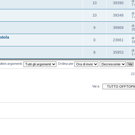
d
10
39390
7 
d
10
39348
7 
d
9
39969
20
stola
d
0
23661
19
d
8
35953
1 
ultimi argomenti:
Ordina per
22
Vai a: