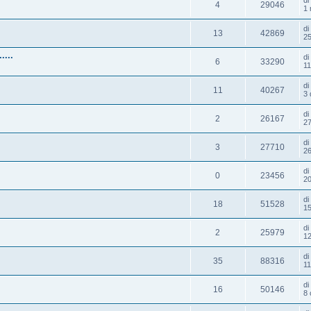
4
29046
1 
d
13
42869
25
....
d
6
33290
11
d
11
40267
3 
d
2
26167
27
d
3
27710
26
d
0
23456
20
d
18
51528
15
di
2
25979
12
d
35
88316
11
d
16
50146
8 