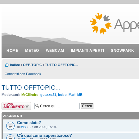
HOME
METEO
WEBCAM
IMPIANTI APERTI
SNOWPARK
Indice
‹
OFF-TOPIC
‹
TUTTO OFFTOPIC...
Connettiti con Facebook
TUTTO OFFTOPIC...
Moderatori:
MrCilindro
,
guazzo21
,
bobo
,
Mari
,
MB
Scrivi un nuovo
argomento
ARGOMENTI
Come state?
di
MB
» 27 ott 2020, 15:04
C'è qualcuno superstizioso?