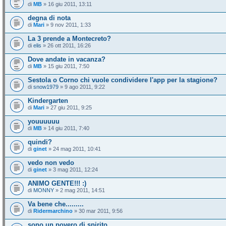
di
MB
» 16 giu 2011, 13:11
degna di nota
di
Mari
» 9 nov 2011, 1:33
La 3 prende a Montecreto?
di
elis
» 26 ott 2011, 16:26
Dove andate in vacanza?
di
MB
» 15 giu 2011, 7:50
Sestola o Corno chi vuole condividere l'app per la stagione?
di
snow1979
» 9 ago 2011, 9:22
Kindergarten
di
Mari
» 27 giu 2011, 9:25
youuuuuu
di
MB
» 14 giu 2011, 7:40
quindi?
di
ginet
» 24 mag 2011, 10:41
vedo non vedo
di
ginet
» 3 mag 2011, 12:24
ANIMO GENTE!!! :)
di
MONNY
» 2 mag 2011, 14:51
Va bene che.........
di
Ridermarchino
» 30 mar 2011, 9:56
sono un povero di spirito