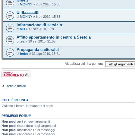
Ginet?
di
MONNY
» 7 ott 2010, 15:05
Uffffaaaaa!!!!
di
MONNY
» 6 ott 2010, 15:53
Informazione di servizio
di
MB
» 13 set 2010, 8:29
Affitto appartamento in centro a Sestola
di
.eZ
» 19 set 2010, 21:02
Propaganda elettorale!
di
bobo
» 31 ago 2010, 15:41
Visualizza ultimi argomenti:
Scrivi un nuovo
argomento
Torna a Indice
CHI C’È IN LINEA
Visitano il forum: Nessuno e 4 ospiti
PERMESSI FORUM
Non puoi
aprire nuovi argomenti
Non puoi
rispondere negli argomenti
Non puoi
modificare i tuoi messaggi
Non puoi
cancellare i tuoi messaggi