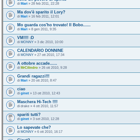
di
Mari
» 28 feb 2011, 22:28
Ma dov'è sparito il Lory?
di
Mari
» 16 feb 2011, 12:01
Mo guarda cos'ho trovato! Il Bobo......
di
Mari
» 8 gen 2011, 9:35
VM!!!! :D
di
MONNY
» 3 dic 2010, 10:00
CALENDARIO DONNINE
di
MONNY
» 27 ott 2010, 17:34
A ottobre accade......
di
MrCilindro
» 26 ott 2010, 9:28
Grandi ragazzi!!!
di
Mari
» 20 ott 2010, 8:47
ciao
di
ginet
» 13 ott 2010, 12:43
Maschera Hi-Tech !!!!
di drake » 4 ott 2010, 11:57
spariti tutti?
di
ginet
» 3 set 2010, 12:28
Lo sapevate che?
di
MONNY
» 6 ott 2010, 16:17