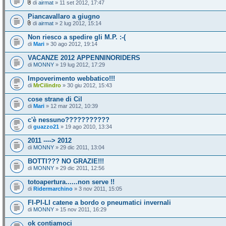
di
airmat
» 11 set 2012, 17:47
Piancavallaro a giugno
di
airmat
» 2 lug 2012, 15:14
Non riesco a spedire gli M.P. :-(
di
Mari
» 30 ago 2012, 19:14
VACANZE 2012 APPENNINORIDERS
di
MONNY
» 19 lug 2012, 17:29
Impoverimento webbatico!!!
di
MrCilindro
» 30 giu 2012, 15:43
cose strane di Cil
di
Mari
» 12 mar 2012, 10:39
c'è nessuno???????????
di
guazzo21
» 19 ago 2010, 13:34
2011 ----> 2012
di
MONNY
» 29 dic 2011, 13:04
BOTTI??? NO GRAZIE!!!
di
MONNY
» 29 dic 2011, 12:56
totoapertura......non serve !!
di
Ridermarchino
» 3 nov 2011, 15:05
FI-PI-LI catene a bordo o pneumatici invernali
di
MONNY
» 15 nov 2011, 16:29
ok contiamoci