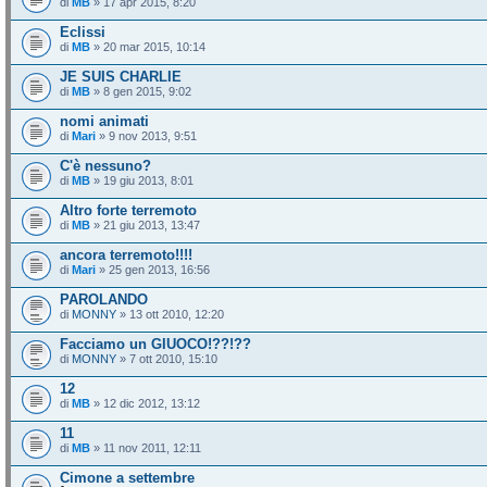
di
MB
» 17 apr 2015, 8:20
Eclissi
di
MB
» 20 mar 2015, 10:14
JE SUIS CHARLIE
di
MB
» 8 gen 2015, 9:02
nomi animati
di
Mari
» 9 nov 2013, 9:51
C'è nessuno?
di
MB
» 19 giu 2013, 8:01
Altro forte terremoto
di
MB
» 21 giu 2013, 13:47
ancora terremoto!!!!
di
Mari
» 25 gen 2013, 16:56
PAROLANDO
di
MONNY
» 13 ott 2010, 12:20
Facciamo un GIUOCO!??!??
di
MONNY
» 7 ott 2010, 15:10
12
di
MB
» 12 dic 2012, 13:12
11
di
MB
» 11 nov 2011, 12:11
Cimone a settembre