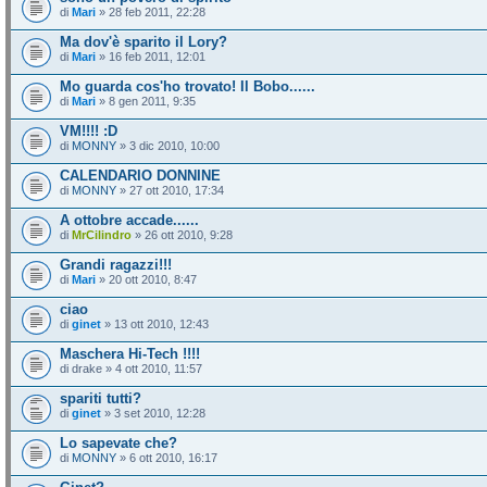
di
Mari
» 28 feb 2011, 22:28
Ma dov'è sparito il Lory?
di
Mari
» 16 feb 2011, 12:01
Mo guarda cos'ho trovato! Il Bobo......
di
Mari
» 8 gen 2011, 9:35
VM!!!! :D
di
MONNY
» 3 dic 2010, 10:00
CALENDARIO DONNINE
di
MONNY
» 27 ott 2010, 17:34
A ottobre accade......
di
MrCilindro
» 26 ott 2010, 9:28
Grandi ragazzi!!!
di
Mari
» 20 ott 2010, 8:47
ciao
di
ginet
» 13 ott 2010, 12:43
Maschera Hi-Tech !!!!
di drake » 4 ott 2010, 11:57
spariti tutti?
di
ginet
» 3 set 2010, 12:28
Lo sapevate che?
di
MONNY
» 6 ott 2010, 16:17