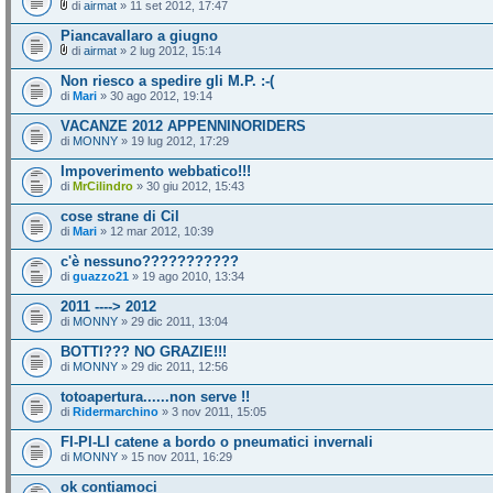
di
airmat
» 11 set 2012, 17:47
Piancavallaro a giugno
di
airmat
» 2 lug 2012, 15:14
Non riesco a spedire gli M.P. :-(
di
Mari
» 30 ago 2012, 19:14
VACANZE 2012 APPENNINORIDERS
di
MONNY
» 19 lug 2012, 17:29
Impoverimento webbatico!!!
di
MrCilindro
» 30 giu 2012, 15:43
cose strane di Cil
di
Mari
» 12 mar 2012, 10:39
c'è nessuno???????????
di
guazzo21
» 19 ago 2010, 13:34
2011 ----> 2012
di
MONNY
» 29 dic 2011, 13:04
BOTTI??? NO GRAZIE!!!
di
MONNY
» 29 dic 2011, 12:56
totoapertura......non serve !!
di
Ridermarchino
» 3 nov 2011, 15:05
FI-PI-LI catene a bordo o pneumatici invernali
di
MONNY
» 15 nov 2011, 16:29
ok contiamoci