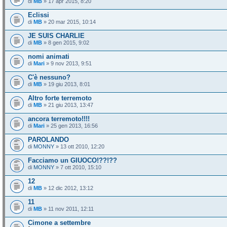
di
MB
» 17 apr 2015, 8:20
Eclissi
di
MB
» 20 mar 2015, 10:14
JE SUIS CHARLIE
di
MB
» 8 gen 2015, 9:02
nomi animati
di
Mari
» 9 nov 2013, 9:51
C'è nessuno?
di
MB
» 19 giu 2013, 8:01
Altro forte terremoto
di
MB
» 21 giu 2013, 13:47
ancora terremoto!!!!
di
Mari
» 25 gen 2013, 16:56
PAROLANDO
di
MONNY
» 13 ott 2010, 12:20
Facciamo un GIUOCO!??!??
di
MONNY
» 7 ott 2010, 15:10
12
di
MB
» 12 dic 2012, 13:12
11
di
MB
» 11 nov 2011, 12:11
Cimone a settembre