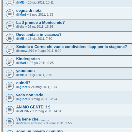
di
MB
» 16 giu 2011, 13:11
degna di nota
di
Mari
» 9 nov 2011, 1:33
La 3 prende a Montecreto?
di
elis
» 26 ott 2011, 16:26
Dove andate in vacanza?
di
MB
» 15 giu 2011, 7:50
Sestola o Corno chi vuole condividere l'app per la stagione?
di
snow1979
» 9 ago 2011, 9:22
Kindergarten
di
Mari
» 27 giu 2011, 9:25
youuuuuu
di
MB
» 14 giu 2011, 7:40
quindi?
di
ginet
» 24 mag 2011, 10:41
vedo non vedo
di
ginet
» 3 mag 2011, 12:24
ANIMO GENTE!!! :)
di
MONNY
» 2 mag 2011, 14:51
Va bene che.........
di
Ridermarchino
» 30 mar 2011, 9:56
sono un povero di spirito