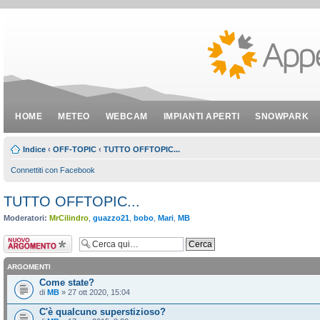
HOME
METEO
WEBCAM
IMPIANTI APERTI
SNOWPARK
Indice
‹
OFF-TOPIC
‹
TUTTO OFFTOPIC...
Connettiti con Facebook
TUTTO OFFTOPIC...
Moderatori:
MrCilindro
,
guazzo21
,
bobo
,
Mari
,
MB
Scrivi un nuovo
argomento
ARGOMENTI
Come state?
di
MB
» 27 ott 2020, 15:04
C'è qualcuno superstizioso?