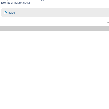
Non puoi
inviare allegati
Indice
Tra