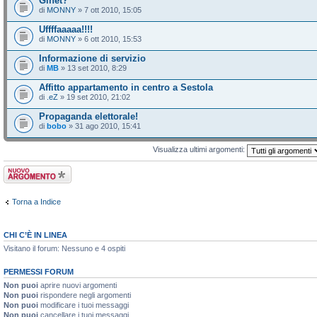
Ginet?
di
MONNY
» 7 ott 2010, 15:05
Uffffaaaaa!!!!
di
MONNY
» 6 ott 2010, 15:53
Informazione di servizio
di
MB
» 13 set 2010, 8:29
Affitto appartamento in centro a Sestola
di
.eZ
» 19 set 2010, 21:02
Propaganda elettorale!
di
bobo
» 31 ago 2010, 15:41
Visualizza ultimi argomenti:
Scrivi un nuovo
argomento
Torna a Indice
CHI C’È IN LINEA
Visitano il forum: Nessuno e 4 ospiti
PERMESSI FORUM
Non puoi
aprire nuovi argomenti
Non puoi
rispondere negli argomenti
Non puoi
modificare i tuoi messaggi
Non puoi
cancellare i tuoi messaggi