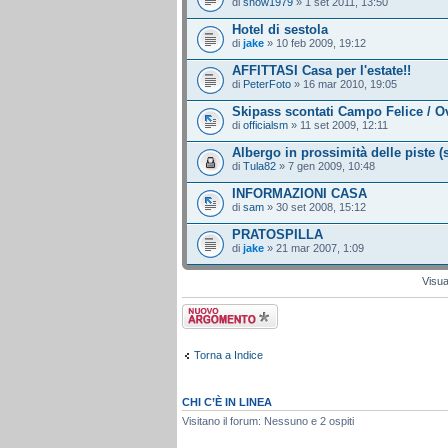
di
snow1979
» 1 set 2011, 13:50
Hotel di sestola
di
jake
» 10 feb 2009, 19:12
AFFITTASI Casa per l'estate!!
di
PeterFoto
» 16 mar 2010, 19:05
Skipass scontati Campo Felice / O
di
officialsm
» 11 set 2009, 12:11
Albergo in prossimità delle piste (
di
Tula82
» 7 gen 2009, 10:48
INFORMAZIONI CASA
di
sam
» 30 set 2008, 15:12
PRATOSPILLA
di
jake
» 21 mar 2007, 1:09
Visua
Scrivi un nuovo
argomento
Torna a Indice
CHI C’È IN LINEA
Visitano il forum: Nessuno e 2 ospiti