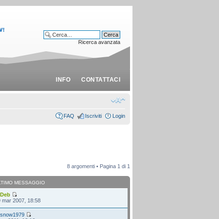
Ricerca avanzata
INFO
CONTATTACI
FAQ
Iscriviti
Login
8 argomenti • Pagina
1
di
1
LTIMO MESSAGGIO
i
Deb
 mar 2007, 18:58
i
snow1979