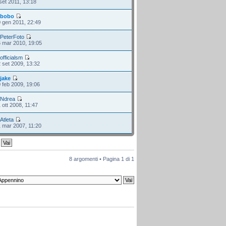
set 2011, 13:18
i
bobo
 gen 2011, 22:49
i
PeterFoto
 mar 2010, 19:05
i
officialsm
 set 2009, 13:32
i
jake
 feb 2009, 19:06
i
Ndrea
 ott 2008, 11:47
i
Atleta
 mar 2007, 11:20
8 argomenti • Pagina
1
di
1