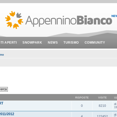
NTI APERTI
SNOWPARK
NEWS
TURISMO
COMMUNITY
ino
RISPOSTE
VISITE
U
RT
d
0
8210
19
2011/2012
d
4
122452