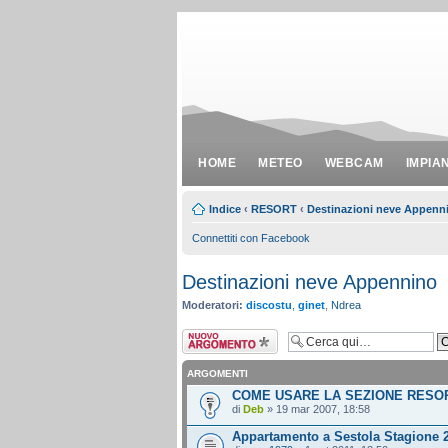
HOME
METEO
WEBCAM
IMPIA
Indice
‹
RESORT
‹
Destinazioni neve Appenn
Connettiti con Facebook
Destinazioni neve Appennino
Moderatori:
discostu
,
ginet
,
Ndrea
Scrivi un nuovo
argomento
ARGOMENTI
COME USARE LA SEZIONE RESO
di
Deb
» 19 mar 2007, 18:58
Appartamento a Sestola Stagione 