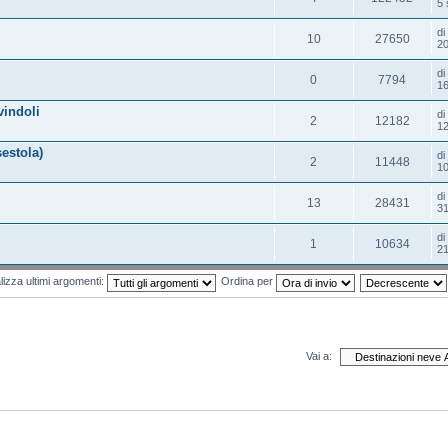
5 
d
10
27650
20
d
0
7794
16
vindoli
d
2
12182
12
sestola)
d
2
11448
10
d
13
28431
31
d
1
10634
21
lizza ultimi argomenti:
Ordina per
Vai a: