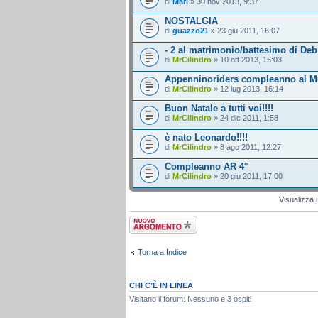
di
Mari
» 30 nov 2013, 9:37
NOSTALGIA
di
guazzo21
» 23 giu 2011, 16:07
- 2 al matrimonio/battesimo di De
di
MrCilindro
» 10 ott 2013, 16:03
Appenninoriders compleanno al Mu
di
MrCilindro
» 12 lug 2013, 16:14
Buon Natale a tutti voi!!!!
di
MrCilindro
» 24 dic 2011, 1:58
è nato Leonardo!!!!
di
MrCilindro
» 8 ago 2011, 12:27
Compleanno AR 4°
di
MrCilindro
» 20 giu 2011, 17:00
Visualizza 
Scrivi un nuovo
argomento
Torna a Indice
CHI C’È IN LINEA
Visitano il forum: Nessuno e 3 ospiti