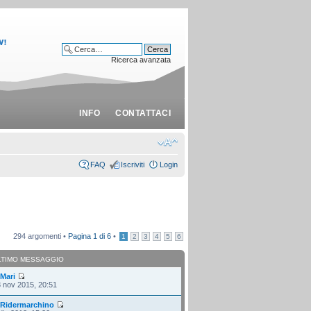
Ricerca avanzata
INFO
CONTATTACI
FAQ
Iscriviti
Login
294 argomenti •
Pagina
1
di
6
•
1
2
3
4
5
6
LTIMO MESSAGGIO
i
Mari
 nov 2015, 20:51
i
Ridermarchino