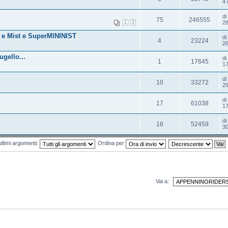
4 
d
75
246555
28
1
2
b e Mist e SuperMININIST
d
4
23224
26
gello...
d
1
17645
17
d
10
33272
29
d
17
61038
17
d
16
52459
30
ultimi argomenti:
Ordina per
Vai a: