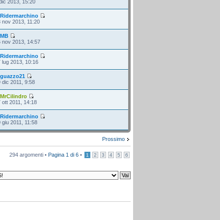
dic 2013, 15:20
i
Ridermarchino
 nov 2013, 11:20
i
MB
 nov 2013, 14:57
i
Ridermarchino
 lug 2013, 10:16
i
guazzo21
 dic 2011, 9:58
i
MrCilindro
 ott 2011, 14:18
i
Ridermarchino
 giu 2011, 11:58
Prossimo
294 argomenti •
Pagina
1
di
6
•
1
2
3
4
5
6