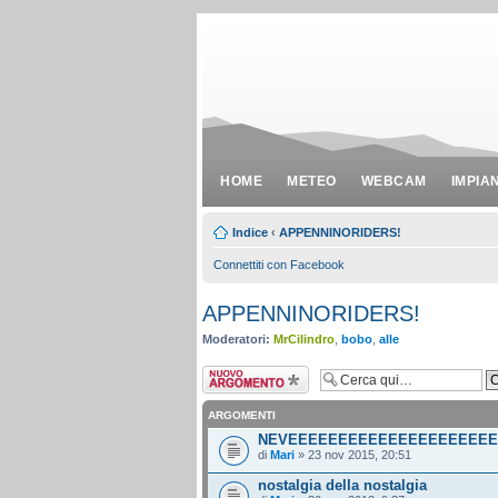
HOME
METEO
WEBCAM
IMPIA
Indice
‹
APPENNINORIDERS!
Connettiti con Facebook
APPENNINORIDERS!
Moderatori:
MrCilindro
,
bobo
,
alle
Scrivi un nuovo
argomento
ARGOMENTI
NEVEEEEEEEEEEEEEEEEEEEEE
di
Mari
» 23 nov 2015, 20:51
nostalgia della nostalgia