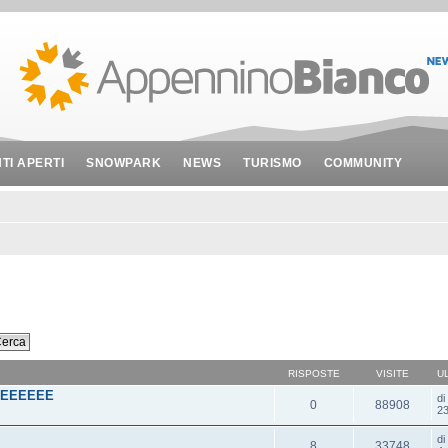
NTI APERTI
SNOWPARK
NEWS
TURISMO
COMMUNITY
RISPOSTE
VISITE
U
EEEEEE
d
0
88908
23
d
8
33748