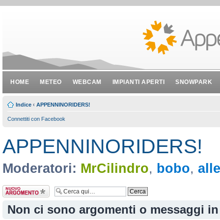
HOME
METEO
WEBCAM
IMPIANTI APERTI
SNOWPARK
Indice
‹
APPENNINORIDERS!
Connettiti con Facebook
APPENNINORIDERS!
Moderatori:
MrCilindro
,
bobo
,
all
Scrivi un nuovo
argomento
Non ci sono argomenti o messaggi in