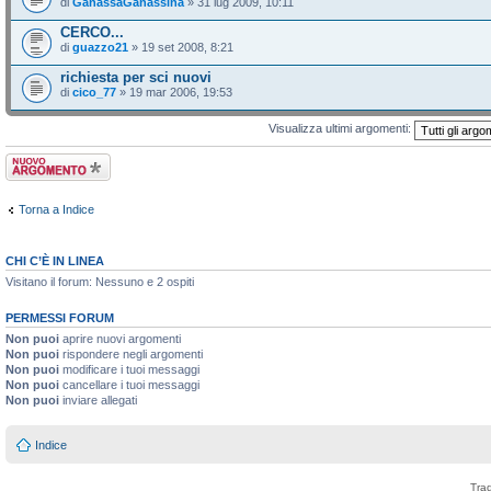
di
GanassaGanassina
» 31 lug 2009, 10:11
CERCO...
di
guazzo21
» 19 set 2008, 8:21
richiesta per sci nuovi
di
cico_77
» 19 mar 2006, 19:53
Visualizza ultimi argomenti:
Scrivi un nuovo
argomento
Torna a Indice
CHI C’È IN LINEA
Visitano il forum: Nessuno e 2 ospiti
PERMESSI FORUM
Non puoi
aprire nuovi argomenti
Non puoi
rispondere negli argomenti
Non puoi
modificare i tuoi messaggi
Non puoi
cancellare i tuoi messaggi
Non puoi
inviare allegati
Indice
Tra