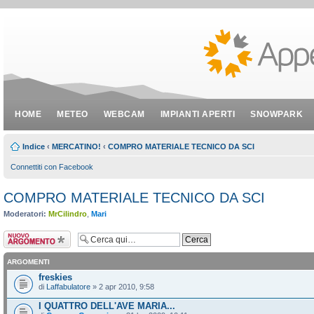
HOME
METEO
WEBCAM
IMPIANTI APERTI
SNOWPARK
Indice
‹
MERCATINO!
‹
COMPRO MATERIALE TECNICO DA SCI
Connettiti con Facebook
COMPRO MATERIALE TECNICO DA SCI
Moderatori:
MrCilindro
,
Mari
Scrivi un nuovo
argomento
ARGOMENTI
freskies
di
Laffabulatore
» 2 apr 2010, 9:58
I QUATTRO DELL'AVE MARIA...