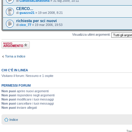
di
GanassaGanassina
» 31 lug 2009, 10:11
CERCO...
di
guazzo21
» 19 set 2008, 8:21
richiesta per sci nuovi
di
cico_77
» 19 mar 2006, 19:53
Visualizza ultimi argomenti:
Scrivi un nuovo
argomento
Torna a Indice
CHI C’È IN LINEA
Visitano il forum: Nessuno e 1 ospite
PERMESSI FORUM
Non puoi
aprire nuovi argomenti
Non puoi
rispondere negli argomenti
Non puoi
modificare i tuoi messaggi
Non puoi
cancellare i tuoi messaggi
Non puoi
inviare allegati
Indice
Tra