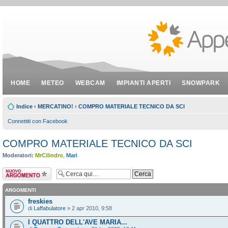
HOME
METEO
WEBCAM
IMPIANTI APERTI
SNOWPARK
Indice
‹
MERCATINO!
‹
COMPRO MATERIALE TECNICO DA SCI
Connettiti con Facebook
COMPRO MATERIALE TECNICO DA SCI
Moderatori:
MrCilindro
,
Mari
Scrivi un nuovo
argomento
ARGOMENTI
freskies
di
Laffabulatore
» 2 apr 2010, 9:58
I QUATTRO DELL'AVE MARIA...