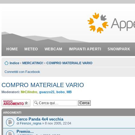
HOME
METEO
WEBCAM
IMPIANTI APERTI
SNOWPARK
Indice
‹
MERCATINO!
‹
COMPRO MATERIALE VARIO
Connettiti con Facebook
COMPRO MATERIALE VARIO
Moderatori:
MrCilindro
,
guazzo21
,
bobo
,
MB
Scrivi un nuovo
argomento
ARGOMENTI
Cerco Panda 4x4 vecchia
di
Firenze_regna
» 8 nov 2005, 22:04
Premio...