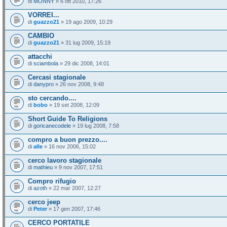
di
MONNY
» 6 ott 2010, 17:26
VORREI...
di
guazzo21
» 19 ago 2009, 10:29
CAMBIO
di
guazzo21
» 31 lug 2009, 15:19
attacchi
di
sciambola
» 29 dic 2008, 14:01
Cercasi stagionale
di
danypro
» 26 nov 2008, 9:48
sto cercando....
di
bobo
» 19 set 2008, 12:09
Short Guide To Religions
di
goricanecodele
» 19 lug 2008, 7:58
compro a buon prezzo....
di
alle
» 16 nov 2006, 15:02
cerco lavoro stagionale
di
mathieu
» 9 nov 2007, 17:51
Compro rifugio
di
azoth
» 22 mar 2007, 12:27
cerco jeep
di
Peter
» 17 gen 2007, 17:46
CERCO PORTATILE