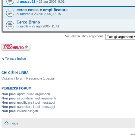
di
guazzo21
» 26 apr 2006, 9:01
cerco casse e amplificatore
di
Andrea
» 23 dic 2005, 13:15
Cerco Bruno
di
azoth
» 29 ago 2005, 11:41
Visualizza ultimi argomenti:
Scrivi un nuovo
argomento
Torna a Indice
CHI C’È IN LINEA
Visitano il forum: Nessuno e 1 ospite
PERMESSI FORUM
Non puoi
aprire nuovi argomenti
Non puoi
rispondere negli argomenti
Non puoi
modificare i tuoi messaggi
Non puoi
cancellare i tuoi messaggi
Non puoi
inviare allegati
Indice
Tra