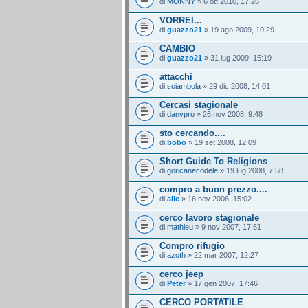
di
MONNY
» 6 ott 2010, 17:26
VORREI...
di
guazzo21
» 19 ago 2009, 10:29
CAMBIO
di
guazzo21
» 31 lug 2009, 15:19
attacchi
di
sciambola
» 29 dic 2008, 14:01
Cercasi stagionale
di
danypro
» 26 nov 2008, 9:48
sto cercando....
di
bobo
» 19 set 2008, 12:09
Short Guide To Religions
di
goricanecodele
» 19 lug 2008, 7:58
compro a buon prezzo....
di
alle
» 16 nov 2006, 15:02
cerco lavoro stagionale
di
mathieu
» 9 nov 2007, 17:51
Compro rifugio
di
azoth
» 22 mar 2007, 12:27
cerco jeep
di
Peter
» 17 gen 2007, 17:46
CERCO PORTATILE