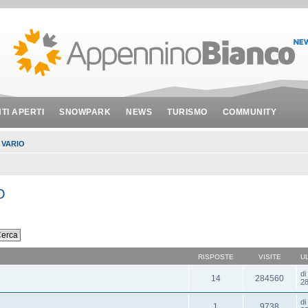
NTI APERTI
SNOWPARK
NEWS
TURISMO
COMMUNITY
 VARIO
O
RISPOSTE
VISITE
U
d
14
284560
28
d
1
9738