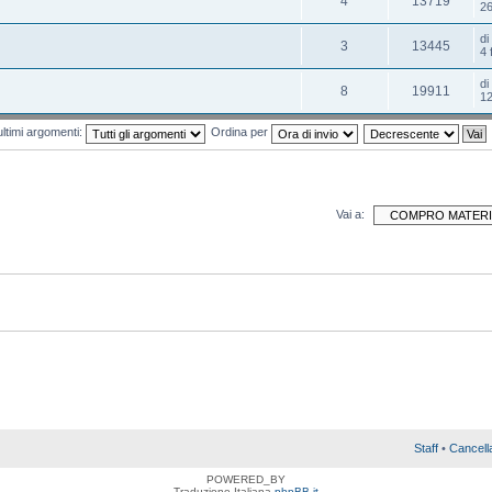
4
13719
26
d
3
13445
4 
d
8
19911
12
ultimi argomenti:
Ordina per
Vai a:
Staff
•
Cancell
POWERED_BY
Traduzione Italiana
phpBB.it