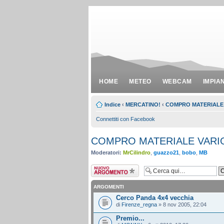
HOME
METEO
WEBCAM
IMPIA
Indice
‹
MERCATINO!
‹
COMPRO MATERIALE
Connettiti con Facebook
COMPRO MATERIALE VARI
Moderatori:
MrCilindro
,
guazzo21
,
bobo
,
MB
Scrivi un nuovo
argomento
ARGOMENTI
Cerco Panda 4x4 vecchia
di
Firenze_regna
» 8 nov 2005, 22:04
Premio...