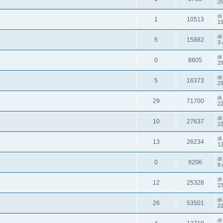
25
d
1
10513
19
d
5
15882
3 
d
0
8805
29
d
5
16373
29
d
29
71700
22
d
10
27637
22
d
13
26234
12
d
0
9206
9 
d
12
25328
23
d
26
53501
22
d