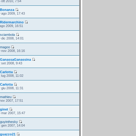
 ott 2010, 7:54
i
Bonanza
 ago 2009, 17:43
i
Ridermarchino
ago 2009, 16:51
i
sciambola
 dic 2008, 14:01
i
magoo
 nov 2008, 16:16
i
GanassaGanassina
 set 2008, 9:43
i
Carlotta
 lug 2008, 11:02
i
Carlotta
 giu 2008, 11:31
i
mathieu
nov 2007, 17:51
i
ginet
 mar 2007, 15:47
i
guyinthesky
 gen 2007, 14:04
i
guazzo21