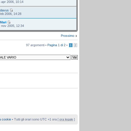
 apr 2006, 10:14
i
davus
feb 2006, 14:28
i
Mari
 nov 2005, 12:34
Prossimo
97 argomenti •
Pagina
1
di
2
•
1
2
a cookie
• Tutti gli orari sono UTC +1 ora [
ora legale
]