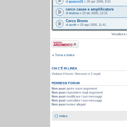
di
guazzo21
» 26 apr 2006, 9:01
cerco casse e amplificatore
di
Andrea
» 23 dic 2005, 13:15
Cerco Bruno
di
azoth
» 29 ago 2005, 11:41
Visualizza 
Scrivi un nuovo
argomento
Torna a Indice
CHI C’È IN LINEA
Visitano il forum: Nessuno e 2 ospiti
PERMESSI FORUM
Non puoi
aprire nuovi argomenti
Non puoi
rispondere negli argomenti
Non puoi
modificare i tuoi messaggi
Non puoi
cancellare i tuoi messaggi
Non puoi
inviare allegati
Indice