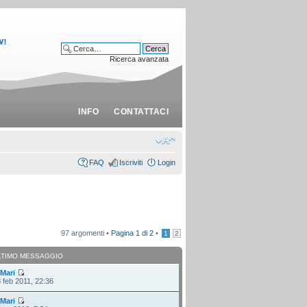
Ricerca avanzata
INFO
CONTATTACI
FAQ
Iscriviti
Login
97 argomenti •
Pagina
1
di
2
•
1
2
LTIMO MESSAGGIO
i
Mari
 feb 2011, 22:36
i
Mari