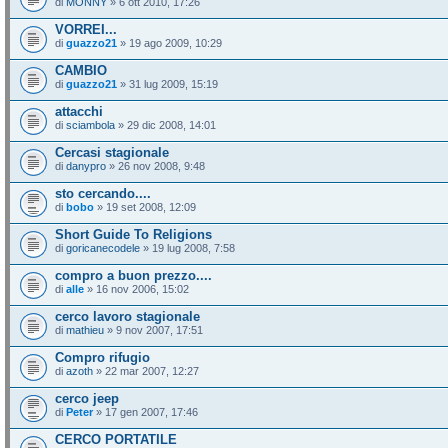
di
MONNY
» 6 ott 2010, 17:26
VORREI...
di
guazzo21
» 19 ago 2009, 10:29
CAMBIO
di
guazzo21
» 31 lug 2009, 15:19
attacchi
di
sciambola
» 29 dic 2008, 14:01
Cercasi stagionale
di
danypro
» 26 nov 2008, 9:48
sto cercando....
di
bobo
» 19 set 2008, 12:09
Short Guide To Religions
di
goricanecodele
» 19 lug 2008, 7:58
compro a buon prezzo....
di
alle
» 16 nov 2006, 15:02
cerco lavoro stagionale
di
mathieu
» 9 nov 2007, 17:51
Compro rifugio
di
azoth
» 22 mar 2007, 12:27
cerco jeep
di
Peter
» 17 gen 2007, 17:46
CERCO PORTATILE