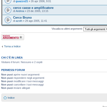
di
guazzo21
» 26 apr 2006, 9:01
cerco casse e amplificatore
di
Andrea
» 23 dic 2005, 13:15
Cerco Bruno
di
azoth
» 29 ago 2005, 11:41
Visualizza ultimi argomenti:
Scrivi un nuovo
argomento
Torna a Indice
CHI C’È IN LINEA
Visitano il forum: Nessuno e 2 ospiti
PERMESSI FORUM
Non puoi
aprire nuovi argomenti
Non puoi
rispondere negli argomenti
Non puoi
modificare i tuoi messaggi
Non puoi
cancellare i tuoi messaggi
Non puoi
inviare allegati
Indice
Tra