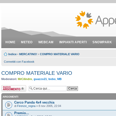
HOME
METEO
WEBCAM
IMPIANTI APERTI
SNOWPARK
Indice
‹
MERCATINO!
‹
COMPRO MATERIALE VARIO
Connettiti con Facebook
COMPRO MATERIALE VARIO
Moderatori:
MrCilindro
,
guazzo21
,
bobo
,
MB
Scrivi un nuovo
argomento
ARGOMENTI
Cerco Panda 4x4 vecchia
di
Firenze_regna
» 8 nov 2005, 22:04
Premio...