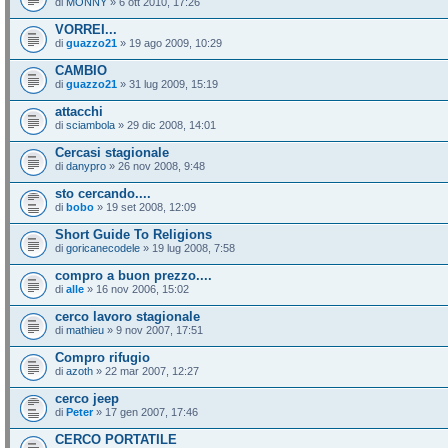
di
MONNY
» 6 ott 2010, 17:26
VORREI...
di
guazzo21
» 19 ago 2009, 10:29
CAMBIO
di
guazzo21
» 31 lug 2009, 15:19
attacchi
di
sciambola
» 29 dic 2008, 14:01
Cercasi stagionale
di
danypro
» 26 nov 2008, 9:48
sto cercando....
di
bobo
» 19 set 2008, 12:09
Short Guide To Religions
di
goricanecodele
» 19 lug 2008, 7:58
compro a buon prezzo....
di
alle
» 16 nov 2006, 15:02
cerco lavoro stagionale
di
mathieu
» 9 nov 2007, 17:51
Compro rifugio
di
azoth
» 22 mar 2007, 12:27
cerco jeep
di
Peter
» 17 gen 2007, 17:46
CERCO PORTATILE