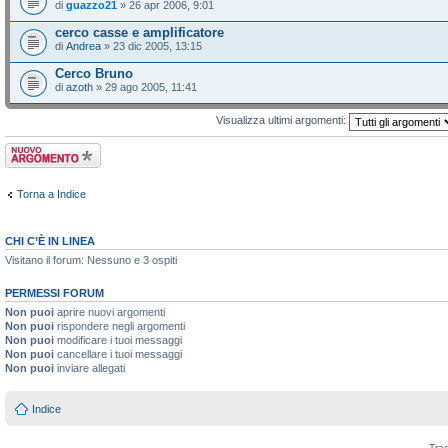
di
guazzo21
» 26 apr 2006, 9:01
cerco casse e amplificatore
di
Andrea
» 23 dic 2005, 13:15
Cerco Bruno
di
azoth
» 29 ago 2005, 11:41
Visualizza ultimi argomenti:
Scrivi un nuovo
argomento
Torna a Indice
CHI C’È IN LINEA
Visitano il forum: Nessuno e 3 ospiti
PERMESSI FORUM
Non puoi
aprire nuovi argomenti
Non puoi
rispondere negli argomenti
Non puoi
modificare i tuoi messaggi
Non puoi
cancellare i tuoi messaggi
Non puoi
inviare allegati
Indice
Tra