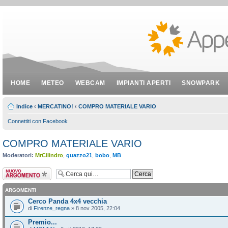
HOME
METEO
WEBCAM
IMPIANTI APERTI
SNOWPARK
Indice
‹
MERCATINO!
‹
COMPRO MATERIALE VARIO
Connettiti con Facebook
COMPRO MATERIALE VARIO
Moderatori:
MrCilindro
,
guazzo21
,
bobo
,
MB
Scrivi un nuovo
argomento
ARGOMENTI
Cerco Panda 4x4 vecchia
di
Firenze_regna
» 8 nov 2005, 22:04
Premio...