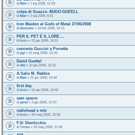
di
Mari
» 1 lug 2008, 12:09
colpa di Guazzo- BUGO-GGEELL
di
Mari
» 2 lug 2008, 8:01
Iron Maiden al Gods of Metal 27/06/2008
di
discostu
» 18 feb 2008, 19:13
PER IL PET E IL LORE....
di
losko
» 22 giu 2008, 14:15
concerto Guccini a Porretta
di
gigi
» 15 mag 2008, 15:26
David Guetta!
di
alle
» 23 giu 2008, 19:16
A.Salis M. Rabbia
di
Mari
» 22 giu 2008, 19:48
first day
di
losko
» 10 giu 2008, 18:49
sam sparro
di
ginet
» 3 giu 2008, 10:37
radiohead e mtv
di
losko
» 28 mag 2008, 20:38
F.lli Sberlicchio
di
Tempe
» 28 mag 2008, 21:48