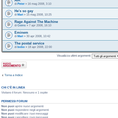
AIR
di
Peter
» 16 mag 2008, 3:10
He's so gay
di
Mari
» 15 mag 2008, 10:25
Rage Against The Machine
di
Geims
» 7 apr 2008, 16:10
Eminem
di
Mari
» 30 apr 2008, 10:42
The postal service
di
bobo
» 18 apr 2008, 22:00
Visualizza ultimi argomenti:
Scrivi un nuovo
argomento
Torna a Indice
CHI C’È IN LINEA
Visitano il forum: Nessuno e 1 ospite
PERMESSI FORUM
Non puoi
aprire nuovi argomenti
Non puoi
rispondere negli argomenti
Non puoi
modificare i tuoi messaggi
Non puoi
cancellare i tuoi messaggi