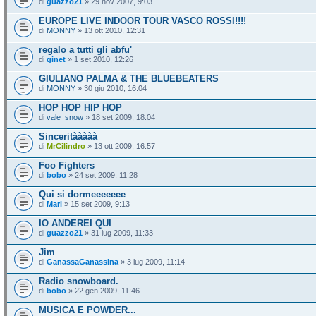
di
guazzo21
» 29 nov 2007, 9:03
EUROPE LIVE INDOOR TOUR VASCO ROSSI!!!!
di
MONNY
» 13 ott 2010, 12:31
regalo a tutti gli abfu'
di
ginet
» 1 set 2010, 12:26
GIULIANO PALMA & THE BLUEBEATERS
di
MONNY
» 30 giu 2010, 16:04
HOP HOP HIP HOP
di
vale_snow
» 18 set 2009, 18:04
Sinceritààààà
di
MrCilindro
» 13 ott 2009, 16:57
Foo Fighters
di
bobo
» 24 set 2009, 11:28
Qui si dormeeeeeee
di
Mari
» 15 set 2009, 9:13
IO ANDEREI QUI
di
guazzo21
» 31 lug 2009, 11:33
Jim
di
GanassaGanassina
» 3 lug 2009, 11:14
Radio snowboard.
di
bobo
» 22 gen 2009, 11:46
MUSICA E POWDER...