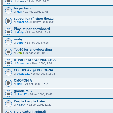
di
Ndrea
» 19 dic 2008, 14:02
ho partorito...
di
Mari
» 11 nov 2008, 23:05
subsonica @ viper theater
di
guazzo21
» 19 nov 2008, 0:38
Playlist per snowboard
di
Molly
» 13 nov 2008, 12:41
moby
di
bobo
» 13 nov 2008, 9:26
Top10 for snowboarding
di
Deb
» 29 ago 2008, 19:10
IL PADRINO SOUNDRATCK
di
Bonanza
» 10 ott 2008, 1:26
COLDPLAY @ BOLOGNA
di
guazzo21
» 26 set 2008, 16:35
OMOFONIA
di
Mari
» 21 set 2008, 12:52
grande felix!!!
di
cico_77
» 14 set 2008, 23:42
Purple People Eater
di
Nikipay
» 12 set 2008, 12:22
sigle cartoni animati