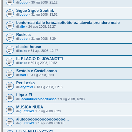
di
bobo
» 30 lug 2008, 21:12
Sigue Sigue Sputnik
di
bobo
» 31 lug 2008, 13:52
bentornati dalle ferie...sottotitolo..fatevela prendere male
di
alle
» 24 ago 2008, 19:27
Rockets
di
bobo
» 31 lug 2008, 8:39
electro house
di
losko
» 31 ago 2008, 12:47
IL PLAGIO DI JOVANOTTI
di
losko
» 30 lug 2008, 19:52
Sestola e Castellarano
di
Mari
» 23 lug 2008, 9:54
Per Losko
di
lorytraxx
» 18 lug 2008, 11:18
Liga a Fi
di
Lacombriccoladelfiasco
» 9 lug 2008, 18:08
MUSICA NUDA
di
guazzo21
» 7 lug 2008, 8:29
aiutoooooooooooooooooo...
di
guazzo21
» 13 giu 2008, 16:45
LO SENTITE??????