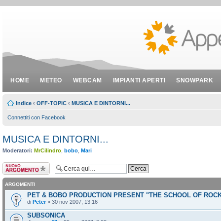
HOME
METEO
WEBCAM
IMPIANTI APERTI
SNOWPARK
Indice
‹
OFF-TOPIC
‹
MUSICA E DINTORNI...
Connettiti con Facebook
MUSICA E DINTORNI...
Moderatori:
MrCilindro
,
bobo
,
Mari
Scrivi un nuovo
argomento
ARGOMENTI
PET & BOBO PRODUCTION PRESENT "THE SCHOOL OF ROC
di
Peter
» 30 nov 2007, 13:16
SUBSONICA