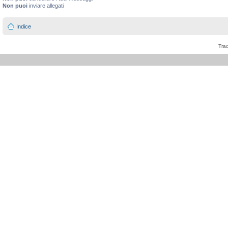
Non puoi
inviare allegati
Indice
Tra