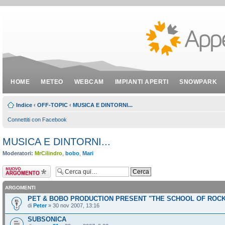
HOME
METEO
WEBCAM
IMPIANTI APERTI
SNOWPARK
Indice
‹
OFF-TOPIC
‹
MUSICA E DINTORNI...
Connettiti con Facebook
MUSICA E DINTORNI...
Moderatori:
MrCilindro
,
bobo
,
Mari
Scrivi un nuovo
argomento
ARGOMENTI
PET & BOBO PRODUCTION PRESENT "THE SCHOOL OF ROC
di
Peter
» 30 nov 2007, 13:16
SUBSONICA