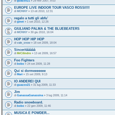
di
guazzo21
» 29 nov 2007, 9:03
EUROPE LIVE INDOOR TOUR VASCO ROSSI!!!!
di
MONNY
» 13 ott 2010, 12:31
regalo a tutti gli abfu'
di
ginet
» 1 set 2010, 12:26
GIULIANO PALMA & THE BLUEBEATERS
di
MONNY
» 30 giu 2010, 16:04
HOP HOP HIP HOP
di
vale_snow
» 18 set 2009, 18:04
Sinceritààààà
di
MrCilindro
» 13 ott 2009, 16:57
Foo Fighters
di
bobo
» 24 set 2009, 11:28
Qui si dormeeeeeee
di
Mari
» 15 set 2009, 9:13
IO ANDEREI QUI
di
guazzo21
» 31 lug 2009, 11:33
Jim
di
GanassaGanassina
» 3 lug 2009, 11:14
Radio snowboard.
di
bobo
» 22 gen 2009, 11:46
MUSICA E POWDER...