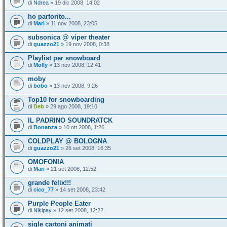
di
Ndrea
» 19 dic 2008, 14:02
ho partorito...
di
Mari
» 11 nov 2008, 23:05
subsonica @ viper theater
di
guazzo21
» 19 nov 2008, 0:38
Playlist per snowboard
di
Molly
» 13 nov 2008, 12:41
moby
di
bobo
» 13 nov 2008, 9:26
Top10 for snowboarding
di
Deb
» 29 ago 2008, 19:10
IL PADRINO SOUNDRATCK
di
Bonanza
» 10 ott 2008, 1:26
COLDPLAY @ BOLOGNA
di
guazzo21
» 26 set 2008, 16:35
OMOFONIA
di
Mari
» 21 set 2008, 12:52
grande felix!!!
di
cico_77
» 14 set 2008, 23:42
Purple People Eater
di
Nikipay
» 12 set 2008, 12:22
sigle cartoni animati