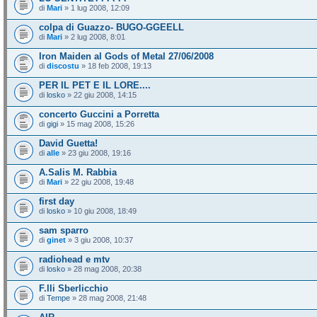
di
Mari
» 1 lug 2008, 12:09
colpa di Guazzo- BUGO-GGEELL
di
Mari
» 2 lug 2008, 8:01
Iron Maiden al Gods of Metal 27/06/2008
di
discostu
» 18 feb 2008, 19:13
PER IL PET E IL LORE....
di
losko
» 22 giu 2008, 14:15
concerto Guccini a Porretta
di
gigi
» 15 mag 2008, 15:26
David Guetta!
di
alle
» 23 giu 2008, 19:16
A.Salis M. Rabbia
di
Mari
» 22 giu 2008, 19:48
first day
di
losko
» 10 giu 2008, 18:49
sam sparro
di
ginet
» 3 giu 2008, 10:37
radiohead e mtv
di
losko
» 28 mag 2008, 20:38
F.lli Sberlicchio
di
Tempe
» 28 mag 2008, 21:48