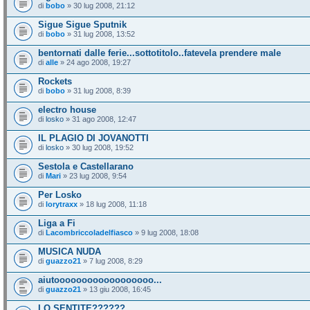
di
bobo
» 30 lug 2008, 21:12
Sigue Sigue Sputnik
di
bobo
» 31 lug 2008, 13:52
bentornati dalle ferie...sottotitolo..fatevela prendere male
di
alle
» 24 ago 2008, 19:27
Rockets
di
bobo
» 31 lug 2008, 8:39
electro house
di
losko
» 31 ago 2008, 12:47
IL PLAGIO DI JOVANOTTI
di
losko
» 30 lug 2008, 19:52
Sestola e Castellarano
di
Mari
» 23 lug 2008, 9:54
Per Losko
di
lorytraxx
» 18 lug 2008, 11:18
Liga a Fi
di
Lacombriccoladelfiasco
» 9 lug 2008, 18:08
MUSICA NUDA
di
guazzo21
» 7 lug 2008, 8:29
aiutoooooooooooooooooo...
di
guazzo21
» 13 giu 2008, 16:45
LO SENTITE??????