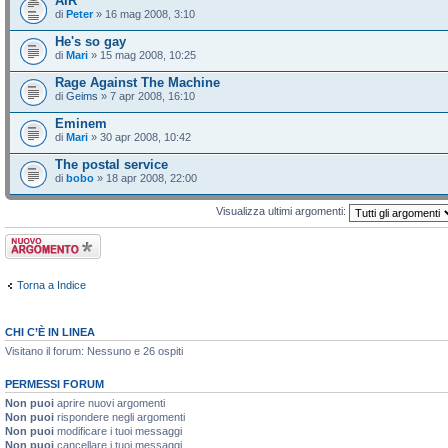
AIR
di
Peter
» 16 mag 2008, 3:10
He's so gay
di
Mari
» 15 mag 2008, 10:25
Rage Against The Machine
di
Geims
» 7 apr 2008, 16:10
Eminem
di
Mari
» 30 apr 2008, 10:42
The postal service
di
bobo
» 18 apr 2008, 22:00
Visualizza ultimi argomenti:
Scrivi un nuovo
argomento
Torna a Indice
CHI C’È IN LINEA
Visitano il forum: Nessuno e 26 ospiti
PERMESSI FORUM
Non puoi
aprire nuovi argomenti
Non puoi
rispondere negli argomenti
Non puoi
modificare i tuoi messaggi
Non puoi
cancellare i tuoi messaggi