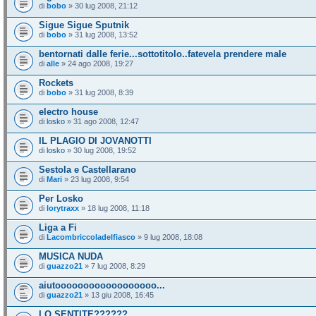
di
bobo
» 30 lug 2008, 21:12
Sigue Sigue Sputnik
di
bobo
» 31 lug 2008, 13:52
bentornati dalle ferie...sottotitolo..fatevela prendere male
di
alle
» 24 ago 2008, 19:27
Rockets
di
bobo
» 31 lug 2008, 8:39
electro house
di
losko
» 31 ago 2008, 12:47
IL PLAGIO DI JOVANOTTI
di
losko
» 30 lug 2008, 19:52
Sestola e Castellarano
di
Mari
» 23 lug 2008, 9:54
Per Losko
di
lorytraxx
» 18 lug 2008, 11:18
Liga a Fi
di
Lacombriccoladelfiasco
» 9 lug 2008, 18:08
MUSICA NUDA
di
guazzo21
» 7 lug 2008, 8:29
aiutoooooooooooooooooo...
di
guazzo21
» 13 giu 2008, 16:45
LO SENTITE??????