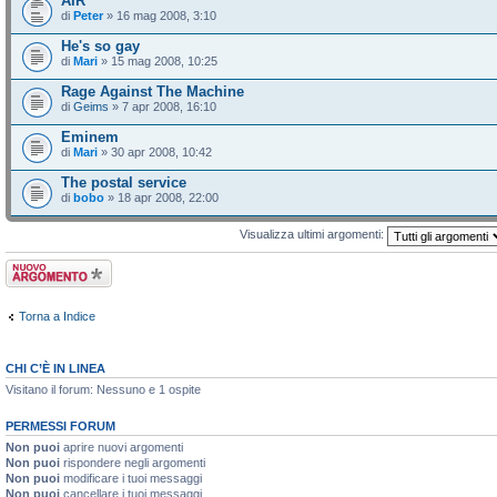
AIR
di
Peter
» 16 mag 2008, 3:10
He's so gay
di
Mari
» 15 mag 2008, 10:25
Rage Against The Machine
di
Geims
» 7 apr 2008, 16:10
Eminem
di
Mari
» 30 apr 2008, 10:42
The postal service
di
bobo
» 18 apr 2008, 22:00
Visualizza ultimi argomenti:
Scrivi un nuovo
argomento
Torna a Indice
CHI C’È IN LINEA
Visitano il forum: Nessuno e 1 ospite
PERMESSI FORUM
Non puoi
aprire nuovi argomenti
Non puoi
rispondere negli argomenti
Non puoi
modificare i tuoi messaggi
Non puoi
cancellare i tuoi messaggi