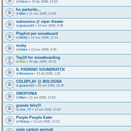
di
Ndrea
» 19 dic 2008, 14:02
ho partorito...
di
Mari
» 11 nov 2008, 23:05
subsonica @ viper theater
di
guazzo21
» 19 nov 2008, 0:38
Playlist per snowboard
di
Molly
» 13 nov 2008, 12:41
moby
di
bobo
» 13 nov 2008, 9:26
Top10 for snowboarding
di
Deb
» 29 ago 2008, 19:10
IL PADRINO SOUNDRATCK
di
Bonanza
» 10 ott 2008, 1:26
COLDPLAY @ BOLOGNA
di
guazzo21
» 26 set 2008, 16:35
OMOFONIA
di
Mari
» 21 set 2008, 12:52
grande felix!!!
di
cico_77
» 14 set 2008, 23:42
Purple People Eater
di
Nikipay
» 12 set 2008, 12:22
sigle cartoni animati