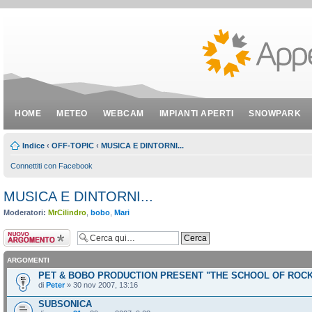
HOME
METEO
WEBCAM
IMPIANTI APERTI
SNOWPARK
Indice
‹
OFF-TOPIC
‹
MUSICA E DINTORNI...
Connettiti con Facebook
MUSICA E DINTORNI...
Moderatori:
MrCilindro
,
bobo
,
Mari
Scrivi un nuovo
argomento
ARGOMENTI
PET & BOBO PRODUCTION PRESENT "THE SCHOOL OF ROC
di
Peter
» 30 nov 2007, 13:16
SUBSONICA