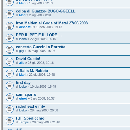
di
Mari
» 1 lug 2008, 12:09
colpa di Guazzo- BUGO-GGEELL
di
Mari
» 2 lug 2008, 8:01
Iron Maiden al Gods of Metal 27/06/2008
di
discostu
» 18 feb 2008, 19:13
PER IL PET E IL LORE....
di
losko
» 22 giu 2008, 14:15
concerto Guccini a Porretta
di
gigi
» 15 mag 2008, 15:26
David Guetta!
di
alle
» 23 giu 2008, 19:16
A.Salis M. Rabbia
di
Mari
» 22 giu 2008, 19:48
first day
di
losko
» 10 giu 2008, 18:49
sam sparro
di
ginet
» 3 giu 2008, 10:37
radiohead e mtv
di
losko
» 28 mag 2008, 20:38
F.lli Sberlicchio
di
Tempe
» 28 mag 2008, 21:48