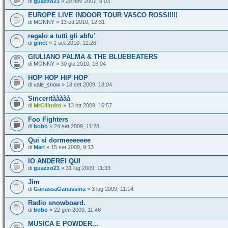
di
guazzo21
» 29 nov 2007, 9:03
EUROPE LIVE INDOOR TOUR VASCO ROSSI!!!!
di
MONNY
» 13 ott 2010, 12:31
regalo a tutti gli abfu'
di
ginet
» 1 set 2010, 12:26
GIULIANO PALMA & THE BLUEBEATERS
di
MONNY
» 30 giu 2010, 16:04
HOP HOP HIP HOP
di
vale_snow
» 18 set 2009, 18:04
Sinceritààààà
di
MrCilindro
» 13 ott 2009, 16:57
Foo Fighters
di
bobo
» 24 set 2009, 11:28
Qui si dormeeeeeee
di
Mari
» 15 set 2009, 9:13
IO ANDEREI QUI
di
guazzo21
» 31 lug 2009, 11:33
Jim
di
GanassaGanassina
» 3 lug 2009, 11:14
Radio snowboard.
di
bobo
» 22 gen 2009, 11:46
MUSICA E POWDER...