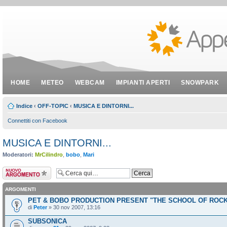
HOME
METEO
WEBCAM
IMPIANTI APERTI
SNOWPARK
Indice
‹
OFF-TOPIC
‹
MUSICA E DINTORNI...
Connettiti con Facebook
MUSICA E DINTORNI...
Moderatori:
MrCilindro
,
bobo
,
Mari
Scrivi un nuovo
argomento
ARGOMENTI
PET & BOBO PRODUCTION PRESENT "THE SCHOOL OF ROC
di
Peter
» 30 nov 2007, 13:16
SUBSONICA