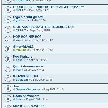
di
guazzo21
» 29 nov 2007, 9:03
EUROPE LIVE INDOOR TOUR VASCO ROSSI!!!!
di
MONNY
» 13 ott 2010, 12:31
regalo a tutti gli abfu'
di
ginet
» 1 set 2010, 12:26
GIULIANO PALMA & THE BLUEBEATERS
di
MONNY
» 30 giu 2010, 16:04
HOP HOP HIP HOP
di
vale_snow
» 18 set 2009, 18:04
Sinceritààààà
di
MrCilindro
» 13 ott 2009, 16:57
Foo Fighters
di
bobo
» 24 set 2009, 11:28
Qui si dormeeeeeee
di
Mari
» 15 set 2009, 9:13
IO ANDEREI QUI
di
guazzo21
» 31 lug 2009, 11:33
Jim
di
GanassaGanassina
» 3 lug 2009, 11:14
Radio snowboard.
di
bobo
» 22 gen 2009, 11:46
MUSICA E POWDER...