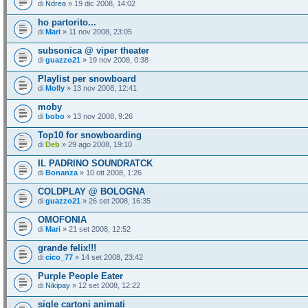
di
Ndrea
» 19 dic 2008, 14:02
ho partorito...
di
Mari
» 11 nov 2008, 23:05
subsonica @ viper theater
di
guazzo21
» 19 nov 2008, 0:38
Playlist per snowboard
di
Molly
» 13 nov 2008, 12:41
moby
di
bobo
» 13 nov 2008, 9:26
Top10 for snowboarding
di
Deb
» 29 ago 2008, 19:10
IL PADRINO SOUNDRATCK
di
Bonanza
» 10 ott 2008, 1:26
COLDPLAY @ BOLOGNA
di
guazzo21
» 26 set 2008, 16:35
OMOFONIA
di
Mari
» 21 set 2008, 12:52
grande felix!!!
di
cico_77
» 14 set 2008, 23:42
Purple People Eater
di
Nikipay
» 12 set 2008, 12:22
sigle cartoni animati