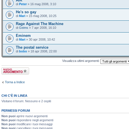
AIR
di
Peter
» 16 mag 2008, 3:10
He's so gay
di
Mari
» 15 mag 2008, 10:25
Rage Against The Machine
di
Geims
» 7 apr 2008, 16:10
Eminem
di
Mari
» 30 apr 2008, 10:42
The postal service
di
bobo
» 18 apr 2008, 22:00
Visualizza ultimi argomenti:
Scrivi un nuovo
argomento
Torna a Indice
CHI C’È IN LINEA
Visitano il forum: Nessuno e 2 ospiti
PERMESSI FORUM
Non puoi
aprire nuovi argomenti
Non puoi
rispondere negli argomenti
Non puoi
modificare i tuoi messaggi
Non puoi
cancellare i tuoi messaggi