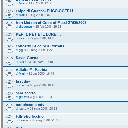
di
Mari
» 1 lug 2008, 12:09
colpa di Guazzo- BUGO-GGEELL
di
Mari
» 2 lug 2008, 8:01
Iron Maiden al Gods of Metal 27/06/2008
di
discostu
» 18 feb 2008, 19:13
PER IL PET E IL LORE....
di
losko
» 22 giu 2008, 14:15
concerto Guccini a Porretta
di
gigi
» 15 mag 2008, 15:26
David Guetta!
di
alle
» 23 giu 2008, 19:16
A.Salis M. Rabbia
di
Mari
» 22 giu 2008, 19:48
first day
di
losko
» 10 giu 2008, 18:49
sam sparro
di
ginet
» 3 giu 2008, 10:37
radiohead e mtv
di
losko
» 28 mag 2008, 20:38
F.lli Sberlicchio
di
Tempe
» 28 mag 2008, 21:48