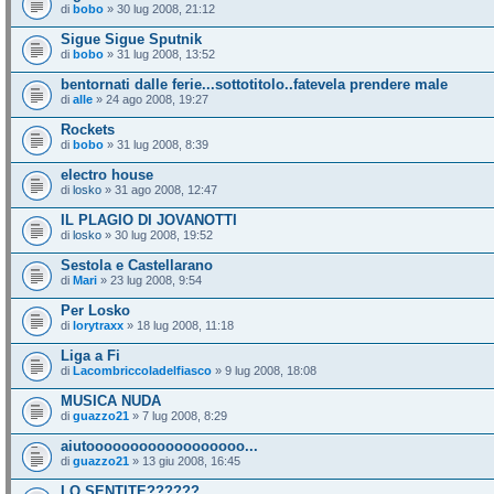
di
bobo
» 30 lug 2008, 21:12
Sigue Sigue Sputnik
di
bobo
» 31 lug 2008, 13:52
bentornati dalle ferie...sottotitolo..fatevela prendere male
di
alle
» 24 ago 2008, 19:27
Rockets
di
bobo
» 31 lug 2008, 8:39
electro house
di
losko
» 31 ago 2008, 12:47
IL PLAGIO DI JOVANOTTI
di
losko
» 30 lug 2008, 19:52
Sestola e Castellarano
di
Mari
» 23 lug 2008, 9:54
Per Losko
di
lorytraxx
» 18 lug 2008, 11:18
Liga a Fi
di
Lacombriccoladelfiasco
» 9 lug 2008, 18:08
MUSICA NUDA
di
guazzo21
» 7 lug 2008, 8:29
aiutoooooooooooooooooo...
di
guazzo21
» 13 giu 2008, 16:45
LO SENTITE??????