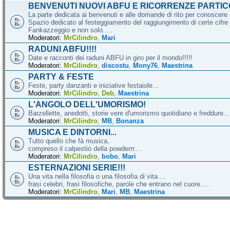
BENVENUTI NUOVI ABFU E RICORRENZE PARTIC
La parte dedicata ai benvenuti e alle domande di rito per conoscere 
Spazio dedicato al festeggiamento del raggiungimento di certe cifre 
Fankazzeggio e non solo.....
Moderatori:
MrCilindro
,
Mari
RADUNI ABFU!!!!
Date e racconti dei raduni ABFU in giro per il mondo!!!!!
Moderatori:
MrCilindro
,
discostu
,
Mony76
,
Maestrina
PARTY & FESTE
Feste, party danzanti e iniziative festaiole...
Moderatori:
MrCilindro
,
Deb
,
Maestrina
L'ANGOLO DELL'UMORISMO!
Barzellette, anedotti, storie vere d'umorismo quotidiano e freddure...
Moderatori:
MrCilindro
,
MB
,
Bonanza
MUSICA E DINTORNI...
Tutto quello che fà musica,
compreso il calpestiò della powderrr....
Moderatori:
MrCilindro
,
bobo
,
Mari
ESTERNAZIONI SERIE!!!
Una vita nella filosofia o una filosofia di vita....
frasi celebri, frasi filosofiche, parole che entrano nel cuore.....
Moderatori:
MrCilindro
,
Mari
,
MB
,
Maestrina