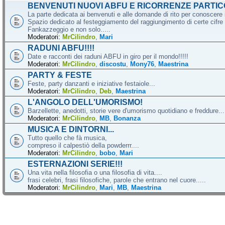
BENVENUTI NUOVI ABFU E RICORRENZE PARTIC
La parte dedicata ai benvenuti e alle domande di rito per conoscere 
Spazio dedicato al festeggiamento del raggiungimento di certe cifre 
Fankazzeggio e non solo.....
Moderatori:
MrCilindro
,
Mari
RADUNI ABFU!!!!
Date e racconti dei raduni ABFU in giro per il mondo!!!!!
Moderatori:
MrCilindro
,
discostu
,
Mony76
,
Maestrina
PARTY & FESTE
Feste, party danzanti e iniziative festaiole...
Moderatori:
MrCilindro
,
Deb
,
Maestrina
L'ANGOLO DELL'UMORISMO!
Barzellette, anedotti, storie vere d'umorismo quotidiano e freddure...
Moderatori:
MrCilindro
,
MB
,
Bonanza
MUSICA E DINTORNI...
Tutto quello che fà musica,
compreso il calpestiò della powderrr....
Moderatori:
MrCilindro
,
bobo
,
Mari
ESTERNAZIONI SERIE!!!
Una vita nella filosofia o una filosofia di vita....
frasi celebri, frasi filosofiche, parole che entrano nel cuore.....
Moderatori:
MrCilindro
,
Mari
,
MB
,
Maestrina