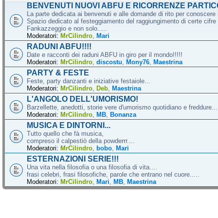
BENVENUTI NUOVI ABFU E RICORRENZE PARTIC
La parte dedicata ai benvenuti e alle domande di rito per conoscere 
Spazio dedicato al festeggiamento del raggiungimento di certe cifre 
Fankazzeggio e non solo.....
Moderatori:
MrCilindro
,
Mari
RADUNI ABFU!!!!
Date e racconti dei raduni ABFU in giro per il mondo!!!!!
Moderatori:
MrCilindro
,
discostu
,
Mony76
,
Maestrina
PARTY & FESTE
Feste, party danzanti e iniziative festaiole...
Moderatori:
MrCilindro
,
Deb
,
Maestrina
L'ANGOLO DELL'UMORISMO!
Barzellette, anedotti, storie vere d'umorismo quotidiano e freddure...
Moderatori:
MrCilindro
,
MB
,
Bonanza
MUSICA E DINTORNI...
Tutto quello che fà musica,
compreso il calpestiò della powderrr....
Moderatori:
MrCilindro
,
bobo
,
Mari
ESTERNAZIONI SERIE!!!
Una vita nella filosofia o una filosofia di vita....
frasi celebri, frasi filosofiche, parole che entrano nel cuore.....
Moderatori:
MrCilindro
,
Mari
,
MB
,
Maestrina