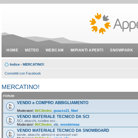
HOME
METEO
WEBCAM
IMPIANTI APERTI
SNOWPARK
Indice
‹
MERCATINO!
Connettiti con Facebook
MERCATINO!
FORUM
VENDO e COMPRO ABBIGLIAMENTO
Moderatori:
MrCilindro
,
guazzo21
,
Mari
VENDO MATERIALE TECNICO DA SCI
SCI, attacchi, scioline ecc..
Moderatori:
MrCilindro
,
elis
,
wondermax
VENDO MATERIALE TECNICO DA SNOWBOARD
tavole, attacchi, attrezzi e accessori vari