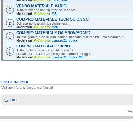
Moderatori:
MrCilindro
,
ginet
,
alle
VENDO MATERIALE VARIO
Tutto quello che non riguarda sci o snow.
Moderatori:
MrCilindro
,
MB
COMPRO MATERIALE TECNICO DA SCI
Sci, scarponi, attacchi, scioline, ecc....
Moderatori:
MrCilindro
,
Mari
COMPRO MATERIALE DA SNOWBOARD
Tavole, gabbie, step-in, pad, catene, bandane, trikkete trakkete e ballakate....
Moderatori:
MrCilindro
,
guazzo21
,
bobo
COMPRO MATERIALE VARIO
Tutto quello off-topic negli altri mercatini...
please: chi truffa verrà perseguito a termini di legge...
Moderatori:
MrCilindro
,
guazzo21
,
bobo
,
MB
CHI C’È IN LINEA
Visitano il forum: Nessuno e 4 ospiti
Indice
Tra