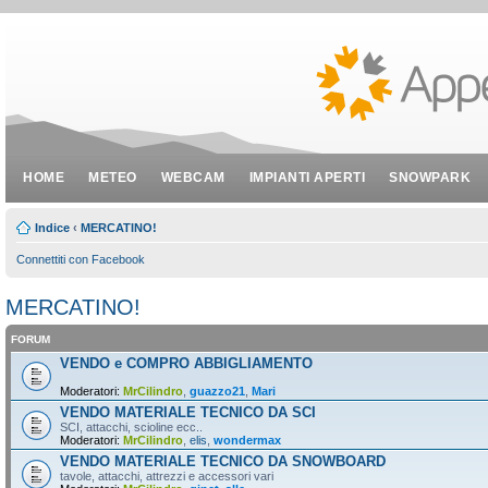
HOME
METEO
WEBCAM
IMPIANTI APERTI
SNOWPARK
Indice
‹
MERCATINO!
Connettiti con Facebook
MERCATINO!
FORUM
VENDO e COMPRO ABBIGLIAMENTO
Moderatori:
MrCilindro
,
guazzo21
,
Mari
VENDO MATERIALE TECNICO DA SCI
SCI, attacchi, scioline ecc..
Moderatori:
MrCilindro
,
elis
,
wondermax
VENDO MATERIALE TECNICO DA SNOWBOARD
tavole, attacchi, attrezzi e accessori vari