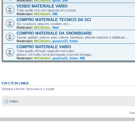
Moderatori:
MrCilindro
,
ginet
,
alle
VENDO MATERIALE VARIO
Tutto quello che non riguarda sci o snow.
Moderatori:
MrCilindro
,
MB
COMPRO MATERIALE TECNICO DA SCI
Sci, scarponi, attacchi, scioline, ecc....
Moderatori:
MrCilindro
,
Mari
COMPRO MATERIALE DA SNOWBOARD
Tavole, gabbie, step-in, pad, catene, bandane, trikkete trakkete e ballakate....
Moderatori:
MrCilindro
,
guazzo21
,
bobo
COMPRO MATERIALE VARIO
Tutto quello off-topic negli altri mercatini...
please: chi truffa verrà perseguito a termini di legge...
Moderatori:
MrCilindro
,
guazzo21
,
bobo
,
MB
CHI C’È IN LINEA
Visitano il forum: Nessuno e 1 ospite
Indice
Tra