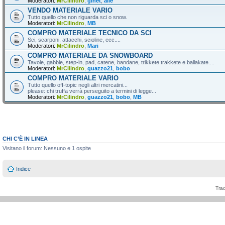
Moderatori:
MrCilindro
,
ginet
,
alle
VENDO MATERIALE VARIO
Tutto quello che non riguarda sci o snow.
Moderatori:
MrCilindro
,
MB
COMPRO MATERIALE TECNICO DA SCI
Sci, scarponi, attacchi, scioline, ecc....
Moderatori:
MrCilindro
,
Mari
COMPRO MATERIALE DA SNOWBOARD
Tavole, gabbie, step-in, pad, catene, bandane, trikkete trakkete e ballakate....
Moderatori:
MrCilindro
,
guazzo21
,
bobo
COMPRO MATERIALE VARIO
Tutto quello off-topic negli altri mercatini...
please: chi truffa verrà perseguito a termini di legge...
Moderatori:
MrCilindro
,
guazzo21
,
bobo
,
MB
CHI C’È IN LINEA
Visitano il forum: Nessuno e 1 ospite
Indice
Tra