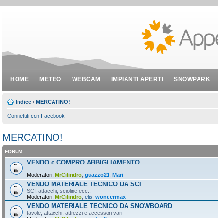
HOME
METEO
WEBCAM
IMPIANTI APERTI
SNOWPARK
Indice
‹
MERCATINO!
Connettiti con Facebook
MERCATINO!
FORUM
VENDO e COMPRO ABBIGLIAMENTO
Moderatori:
MrCilindro
,
guazzo21
,
Mari
VENDO MATERIALE TECNICO DA SCI
SCI, attacchi, scioline ecc..
Moderatori:
MrCilindro
,
elis
,
wondermax
VENDO MATERIALE TECNICO DA SNOWBOARD
tavole, attacchi, attrezzi e accessori vari