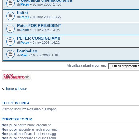
propaganda cinematografica
di
Peter
» 20 nov 2006, 17:56
listini
di
Peter
» 10 nov 2006, 13:27
Peter FOR PRESIDENT
di
azoth
» 9 nov 2006, 13:05
PETER CONSIGLIAMI!
di
Peter
» 9 nov 2006, 14:22
l'ombelico
di
Mari
» 10 nov 2006, 1:16
Visualizza ultimi argomenti:
Scrivi un nuovo
argomento
Torna a Indice
CHI C’È IN LINEA
Visitano il forum: Nessuno e 1 ospite
PERMESSI FORUM
Non puoi
aprire nuovi argomenti
Non puoi
rispondere negli argomenti
Non puoi
modificare i tuoi messaggi
Non puoi
cancellare i tuoi messaggi