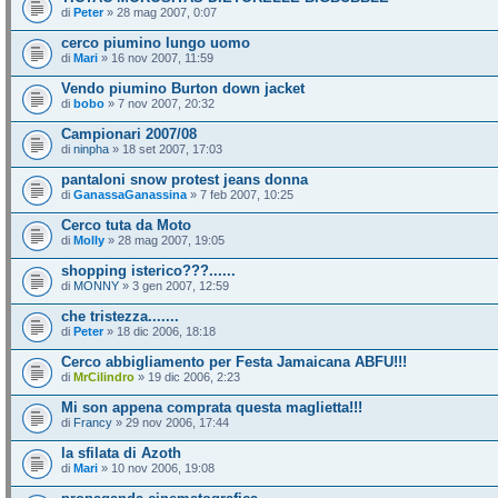
di
Peter
» 28 mag 2007, 0:07
cerco piumino lungo uomo
di
Mari
» 16 nov 2007, 11:59
Vendo piumino Burton down jacket
di
bobo
» 7 nov 2007, 20:32
Campionari 2007/08
di
ninpha
» 18 set 2007, 17:03
pantaloni snow protest jeans donna
di
GanassaGanassina
» 7 feb 2007, 10:25
Cerco tuta da Moto
di
Molly
» 28 mag 2007, 19:05
shopping isterico???......
di
MONNY
» 3 gen 2007, 12:59
che tristezza.......
di
Peter
» 18 dic 2006, 18:18
Cerco abbigliamento per Festa Jamaicana ABFU!!!
di
MrCilindro
» 19 dic 2006, 2:23
Mi son appena comprata questa maglietta!!!
di
Francy
» 29 nov 2006, 17:44
la sfilata di Azoth
di
Mari
» 10 nov 2006, 19:08