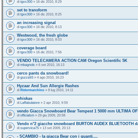
di
tgxx300
» 16 dic 2010, 8:29
set to transform
di
tgxx300
» 16 dic 2010, 8:25
an increasing signal
di
tgxx300
» 16 dic 2010, 8:13
Westwood, the fresh globe
di
tgxx300
» 16 dic 2010, 8:03
coverage board
di
tgxx300
» 16 dic 2010, 7:56
VENDO TELECAMERA ACTION CAM Oregon Scientific 5K
di
mbagnols
» 6 set 2010, 16:13
cerco pants da snowboard!
di
guzza93
» 4 ago 2010, 16:23
Hyzaar And Sun Allergie Rashes
di
Ridermarchino
» 8 lug 2010, 14:11
whiskas
di
Laffabulatore
» 2 apr 2010, 9:59
vendo Giacca Snowboard Bear Tempest 1 5000 mm ULTIMA O
di
officialsm
» 29 giu 2009, 20:58
Vendo n°2 giacche snowboard BURTON AUDEX BLUETOOTH d
di
supervica75
» 13 set 2009, 20:13
- SCAMBIO - la giacca Bear con i guanti....