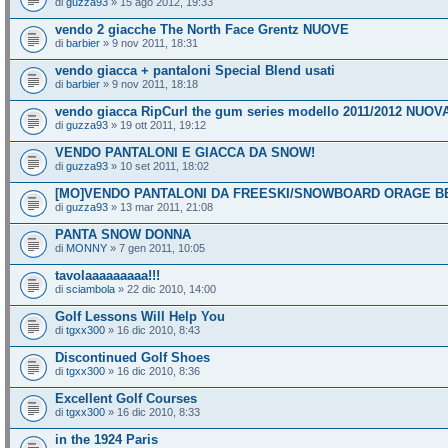
di
guzza93
» 15 ago 2012, 19:33
vendo 2 giacche The North Face Grentz NUOVE
di
barbier
» 9 nov 2011, 18:31
vendo giacca + pantaloni Special Blend usati
di
barbier
» 9 nov 2011, 18:18
vendo giacca RipCurl the gum series modello 2011/2012 NUOV
di
guzza93
» 19 ott 2011, 19:12
VENDO PANTALONI E GIACCA DA SNOW!
di
guzza93
» 10 set 2011, 18:02
[MO]VENDO PANTALONI DA FREESKI/SNOWBOARD ORAGE BEN
di
guzza93
» 13 mar 2011, 21:08
PANTA SNOW DONNA
di
MONNY
» 7 gen 2011, 10:05
tavolaaaaaaaaa!!!
di
sciambola
» 22 dic 2010, 14:00
Golf Lessons Will Help You
di
tgxx300
» 16 dic 2010, 8:43
Discontinued Golf Shoes
di
tgxx300
» 16 dic 2010, 8:36
Excellent Golf Courses
di
tgxx300
» 16 dic 2010, 8:33
in the 1924 Paris