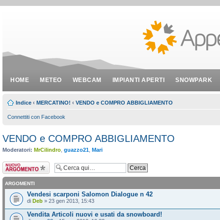
HOME
METEO
WEBCAM
IMPIANTI APERTI
SNOWPARK
Indice
‹
MERCATINO!
‹
VENDO e COMPRO ABBIGLIAMENTO
Connettiti con Facebook
VENDO e COMPRO ABBIGLIAMENTO
Moderatori:
MrCilindro
,
guazzo21
,
Mari
Scrivi un nuovo
argomento
ARGOMENTI
Vendesi scarponi Salomon Dialogue n 42
di
Deb
» 23 gen 2013, 15:43
Vendita Articoli nuovi e usati da snowboard!