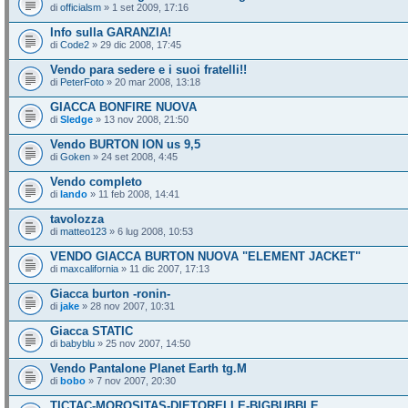
di
officialsm
» 1 set 2009, 17:16
Info sulla GARANZIA!
di
Code2
» 29 dic 2008, 17:45
Vendo para sedere e i suoi fratelli!!
di
PeterFoto
» 20 mar 2008, 13:18
GIACCA BONFIRE NUOVA
di
Sledge
» 13 nov 2008, 21:50
Vendo BURTON ION us 9,5
di
Goken
» 24 set 2008, 4:45
Vendo completo
di
lando
» 11 feb 2008, 14:41
tavolozza
di
matteo123
» 6 lug 2008, 10:53
VENDO GIACCA BURTON NUOVA "ELEMENT JACKET"
di
maxcalifornia
» 11 dic 2007, 17:13
Giacca burton -ronin-
di
jake
» 28 nov 2007, 10:31
Giacca STATIC
di
babyblu
» 25 nov 2007, 14:50
Vendo Pantalone Planet Earth tg.M
di
bobo
» 7 nov 2007, 20:30
TICTAC-MOROSITAS-DIETORELLE-BIGBUBBLE