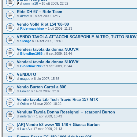
di
somma18
» 18 ott 2009, 22:32
Ride DH 57 + Ride Team
di
airmat
» 18 set 2009, 12:17
Vendo Volkl Riot 154 '08-'09
di
Ridermarchino
» 1 ott 2009, 11:23
VENDO TAVOLA ATTACCHI SCARPONI E ALTRO, TUTTO NUOVO
di
Sledge
» 14 set 2009, 19:40
Vendesi tavola da donna NUOVA!
di
Blondino1986
» 9 set 2009, 19:44
Vendesi tavola da donna NUOVA!
di
Blondino1986
» 9 set 2009, 19:44
VENDUTO
di
magoo
» 8 dic 2007, 15:35
Vendo Burton Cartel a 80€
di
Goken
» 14 ott 2007, 3:18
Vendo tavola Lib Tech Travis Rice 157 MTX
di
Odino
» 31 mar 2009, 18:22
Venduta Tavola Donna Rossignol + scarponi Burton
di
nefertari
» 1 apr 2009, 16:43
[AR] Vendo k2 www '09 148 + Giacca Burton
di
LazzA
» 17 mar 2009, 21:13