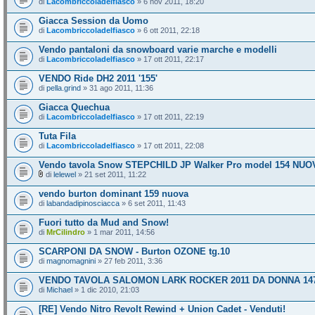
di
Lacombriccoladelfiasco
» 6 nov 2011, 18:20
Giacca Session da Uomo
di
Lacombriccoladelfiasco
» 6 ott 2011, 22:18
Vendo pantaloni da snowboard varie marche e modelli
di
Lacombriccoladelfiasco
» 17 ott 2011, 22:17
VENDO Ride DH2 2011 '155'
di
pella.grind
» 31 ago 2011, 11:36
Giacca Quechua
di
Lacombriccoladelfiasco
» 17 ott 2011, 22:19
Tuta Fila
di
Lacombriccoladelfiasco
» 17 ott 2011, 22:08
Vendo tavola Snow STEPCHILD JP Walker Pro model 154 NUO
di
lelewel
» 21 set 2011, 11:22
vendo burton dominant 159 nuova
di
labandadipinosciacca
» 6 set 2011, 11:43
Fuori tutto da Mud and Snow!
di
MrCilindro
» 1 mar 2011, 14:56
SCARPONI DA SNOW - Burton OZONE tg.10
di
magnomagnini
» 27 feb 2011, 3:36
VENDO TAVOLA SALOMON LARK ROCKER 2011 DA DONNA 147 
di
Michael
» 1 dic 2010, 21:03
[RE] Vendo Nitro Revolt Rewind + Union Cadet - Venduti!