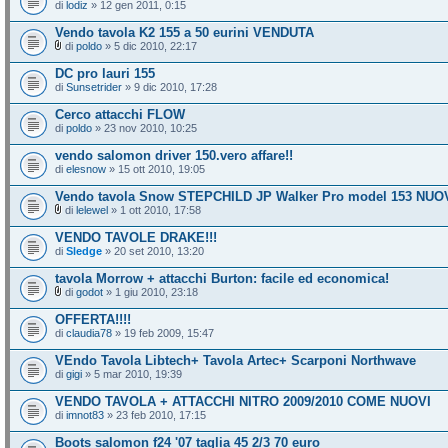
di
lodiz
» 12 gen 2011, 0:15
Vendo tavola K2 155 a 50 eurini VENDUTA
di
poldo
» 5 dic 2010, 22:17
DC pro lauri 155
di
Sunsetrider
» 9 dic 2010, 17:28
Cerco attacchi FLOW
di
poldo
» 23 nov 2010, 10:25
vendo salomon driver 150.vero affare!!
di
elesnow
» 15 ott 2010, 19:05
Vendo tavola Snow STEPCHILD JP Walker Pro model 153 NUO
di
lelewel
» 1 ott 2010, 17:58
VENDO TAVOLE DRAKE!!!
di
Sledge
» 20 set 2010, 13:20
tavola Morrow + attacchi Burton: facile ed economica!
di
godot
» 1 giu 2010, 23:18
OFFERTA!!!!
di
claudia78
» 19 feb 2009, 15:47
VEndo Tavola Libtech+ Tavola Artec+ Scarponi Northwave
di
gigi
» 5 mar 2010, 19:39
VENDO TAVOLA + ATTACCHI NITRO 2009/2010 COME NUOVI
di
imnot83
» 23 feb 2010, 17:15
Boots salomon f24 '07 taglia 45 2/3 70 euro