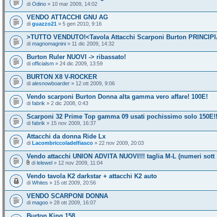
di
Odino
» 10 mar 2009, 14:02
VENDO ATTACCHI GNU AG
di
guazzo21
» 5 gen 2010, 9:16
>TUTTO VENDUTO!<Tavola Attacchi Scarponi Burton PRINCIP
di
magnomagnini
» 11 dic 2009, 14:32
Burton Ruler NUOVI -> ribassato!
di
officialsm
» 24 dic 2009, 13:59
BURTON X8 V-ROCKER
di
alesnowboarder
» 12 ott 2009, 9:06
Vendo scarponi Burton Donna alta gamma vero affare! 100E!
di
fabrik
» 2 dic 2008, 0:43
Scarponi 32 Prime Top gamma 09 usati pochissimo solo 150E!
di
fabrik
» 15 nov 2009, 16:37
Attacchi da donna Ride Lx
di
Lacombriccoladelfiasco
» 22 nov 2009, 20:03
Vendo attacchi UNION ADVITA NUOVI!!! taglia M-L (numeri sott
di
lelewel
» 12 nov 2009, 11:04
Vendo tavola K2 darkstar + attacchi K2 auto
di
Whites
» 15 ott 2009, 20:56
VENDO SCARPONI DONNA
di
magoo
» 28 ott 2009, 16:07
Burton King 158