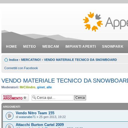
HOME
METEO
WEBCAM
IMPIANTI APERTI
SNOWPARK
Indice
‹
MERCATINO!
‹
VENDO MATERIALE TECNICO DA SNOWBOARD
Connettiti con Facebook
VENDO MATERIALE TECNICO DA SNOWBOAR
Moderatori:
MrCilindro
,
ginet
,
alle
Scrivi un nuovo
argomento
ARGOMENTI
Vendo Nitro Team 155
di
watanabe71
» 25 gen 2013, 19:22
Attacchi Burton Cartel 2009