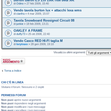
Burton Baron ES 159 190€ ride beta 90€
di
Odino
» 27 feb 2009, 15:40
Vendo tavola burton lux + attacchi lexa wms
di
cianfra
» 4 mar 2009, 15:07
Tavola Snowboard Rossignol Circuit 08
di
junkie
» 18 feb 2009, 13:21
OAKLEY A FRAME
di
duffy73
» 25 ott 2008, 22:40
Vendo Casco RED HI-FI taglia M
di
lorytraxx
» 28 gen 2009, 19:10
Visualizza ultimi argomenti:
Scrivi un nuovo
argomento
Torna a Indice
CHI C’È IN LINEA
Visitano il forum: Nessuno e 2 ospiti
PERMESSI FORUM
Non puoi
aprire nuovi argomenti
Non puoi
rispondere negli argomenti
Non puoi
modificare i tuoi messaggi
Non puoi
cancellare i tuoi messaggi