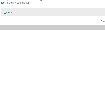
Non puoi
inviare allegati
Indice
Tra