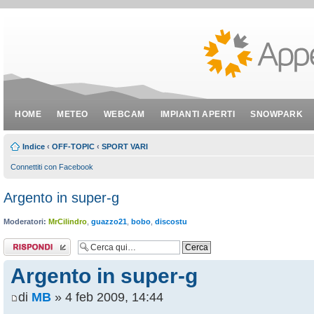
HOME
METEO
WEBCAM
IMPIANTI APERTI
SNOWPARK
Indice
‹
OFF-TOPIC
‹
SPORT VARI
Connettiti con Facebook
Argento in super-g
Moderatori:
MrCilindro
,
guazzo21
,
bobo
,
discostu
Rispondi al
messaggio
Argento in super-g
di
MB
» 4 feb 2009, 14:44