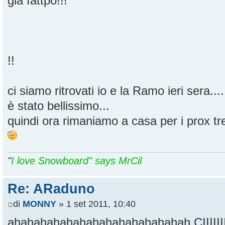
già fattpo!!!
!!
ci siamo ritrovati io e la Ramo ieri sera....
è stato bellissimo...
quindi ora rimaniamo a casa per i prox tre
"
I love Snowboard" says MrCil
Re: ARaduno
di
MONNY
» 1 set 2011, 10:40
ahahahahahahahahahahahahahah CIIIIIIIII