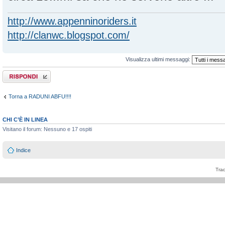
http://www.appenninoriders.it
http://clanwc.blogspot.com/
Visualizza ultimi messaggi:
Rispondi al
messaggio
Torna a RADUNI ABFU!!!!
CHI C’È IN LINEA
Visitano il forum: Nessuno e 17 ospiti
Indice
Tra