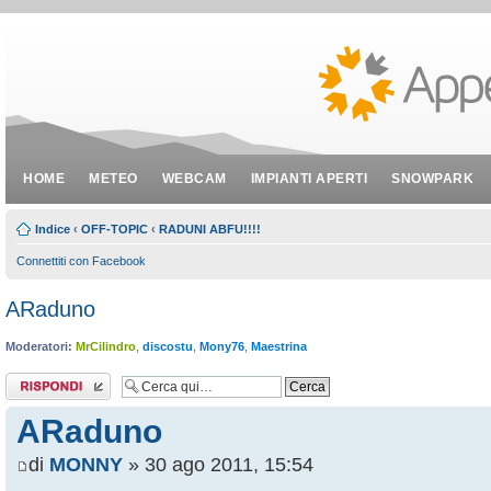
HOME
METEO
WEBCAM
IMPIANTI APERTI
SNOWPARK
Indice
‹
OFF-TOPIC
‹
RADUNI ABFU!!!!
Connettiti con Facebook
ARaduno
Moderatori:
MrCilindro
,
discostu
,
Mony76
,
Maestrina
Rispondi al
messaggio
ARaduno
di
MONNY
» 30 ago 2011, 15:54