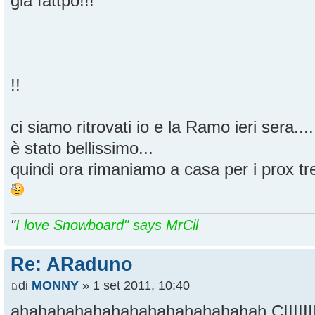
già fattpo!!!
!!
ci siamo ritrovati io e la Ramo ieri sera....
è stato bellissimo...
quindi ora rimaniamo a casa per i prox tre
"
I love Snowboard" says MrCil
Re: ARaduno
di
MONNY
» 1 set 2011, 10:40
ahahahahahahahahahahahahahah CIIIIIIIII